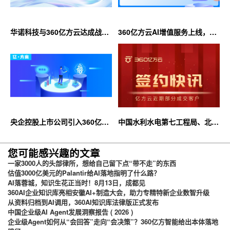
华诺科技与360亿方云达成战略
360亿方云AI增值服务上线，超
合作，共推AI大模型产业化落地
大限时优惠等你来！
央企控股上市公司引入360亿方
中国水利水电第七工程局、北京
云企业网盘，搭建智慧协同云平
石油化工学院等签约360亿方云
台
您可能感兴趣的文章
一家3000人的头部律所，想给自己留下点“带不走”的东西
估值3000亿美元的Palantir给AI落地指明了什么路？
AI落蓉城，知识生花正当时！8月13日，成都见
360AI企业知识库亮相安徽AI+制造大会，助力专精特新企业数智升级
从资料归档到AI调用，360AI知识库法律版正式发布
中国企业级AI Agent发展洞察报告 ( 2026 )
企业级Agent如何从“会回答”走向“会决策”？360亿方智能给出本体落地