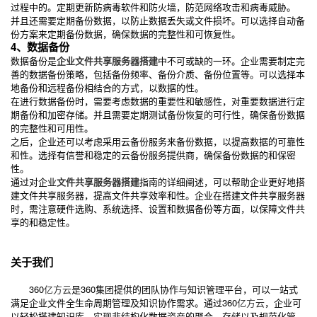
过程中的。定期更新防病毒软件和防火墙，防范网络攻击和病毒威胁。
并且还需要定期备份数据，以防止数据丢失或文件损坏。可以选择自动备
份方案来定期备份数据，确保数据的完整性和可恢复性。
4、数据备份
数据备份是
企业文件共享服务器搭建
中不可或缺的一环。企业需要制定完
善的数据备份策略，包括备份频率、备份介质、备份位置等。可以选择本
地备份和远程备份相结合的方式，以数据的性。
在进行数据备份时，需要考虑数据的重要性和敏感性，对重要数据进行定
期备份和加密存储。并且需要定期测试备份恢复的可行性，确保备份数据
的完整性和可用性。
之后，企业还可以考虑采用云备份服务来备份数据，以提高数据的可靠性
和性。选择有信誉和稳定的云备份服务提供商，确保备份数据的和保密
性。
通过对企业
文件共享服务器搭建
指南的详细阐述，可以帮助企业更好地搭
建文件共享服务器，提高文件共享效率和性。企业在搭建文件共享服务器
时，需注意硬件选购、系统选择、设置和数据备份等方面，以保障文件共
享的和稳定性。
关于我们
360
亿方云
是360集团提供的团队协作与知识管理平台，可以一站式
满足企业文件全生命周期管理及知识协作需求。通过360
亿方云
，企业可
以轻松搭建知识库，实现非结构化数据资产的聚合、存储以及规范化管