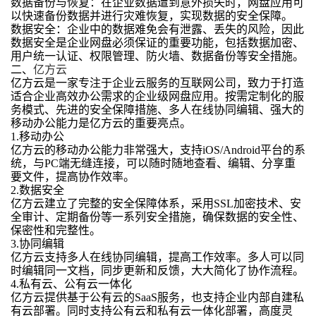
数据备份与恢复：在企业数据遭到意外损失时，网盘应用可
以快速备份数据并进行灾难恢复，实现数据的安全保障。
数据安全：企业中的数据难免会有泄露、丢失的风险，因此
数据安全是企业网盘必须保证的重要功能，包括数据加密、
用户统一认证、权限管理、防火墙、数据备份等安全措施。
二、
亿方云
亿方云是一家专注于企业云服务的互联网公司，致力于打造
适合企业高效办公需求的企业级网盘应用。按需定制化的服
务模式、先进的安全保障措施、多人在线协同编辑、强大的
移动办公能力是亿方云的重要亮点。
1.移动办公
亿方云的移动办公能力非常强大，支持iOS/Android平台的系
统，与PC端无缝连接，可以随时随地查看、编辑、分享重
要文件，提高协作效率。
2.数据安全
亿方云建立了完整的安全保障体系，采用SSL加密技术、安
全审计、定期备份等一系列安全措施，确保数据的安全性、
保密性和完整性。
3.协同编辑
亿方云支持多人在线协同编辑，提高工作效率。多人可以同
时编辑同一文档，同步更新和反馈，大大简化了协作流程。
4.私有云、公有云一体化
亿方云提供基于公有云的SaaS服务，也支持企业内部自建私
有云部署。同时支持公有云和私有云一体化部署，高度灵