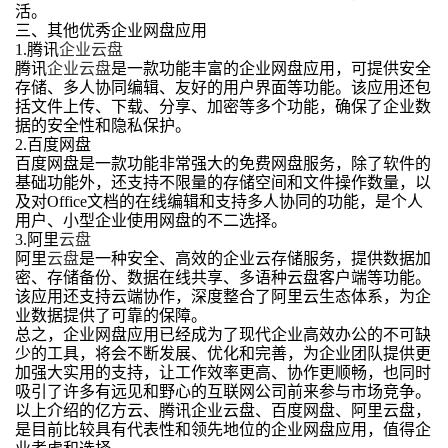
活。
三、其他优秀企业网盘应用
1.腾讯
企业云盘
腾讯
企业云盘
是一款功能丰富的企业网盘应用，可提供安全
存储、多人协同编辑、友好的用户界面等功能。该应用还包
括文件上传、下载、分享、加密等多个功能，确保了企业数
据的安全性和隐私保护。
2.百度网盘
百度网盘是一款功能非常强大的免费网盘服务，除了软件的
基础功能外，还支持不限量的存储空间和文件操作数量，以
及对Office文档的在线编辑和支持多人协同的功能，是个人
用户、小型企业使用网盘的不二选择。
3.阿里
云盘
阿里
云盘
是一种安全、高效的企业云存储服务，提供数据加
密、存储备份、数据在线共享、多语种云盘客户端等功能。
该应用还支持云端协作，深度整合了阿里云生态体系，为企
业数据提供了可靠的保障。
总之，企业网盘应用已经成为了现代企业高效办公的不可缺
少的工具，将会不断发展、优化和完善，为企业团队提供更
加强大实用的支持，让工作效率更高、协作更顺畅，也同时
吸引了许多有远见和野心的互联网公司前来参与市场竞争。
以上介绍的亿方云、腾讯企业云盘、百度网盘、阿里云盘，
是目前比较具有代表性和领先地位的企业网盘应用，值得企