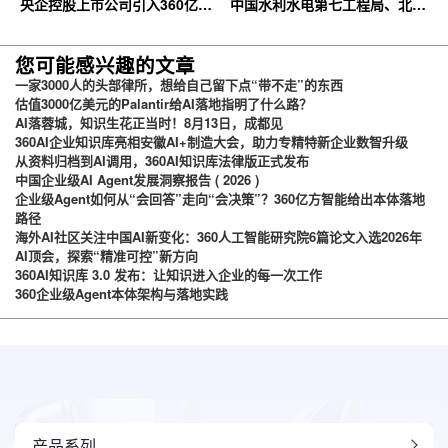
央企控股上市公司引入360亿方
中国水利水电第七工程局、北京
云企业网盘，搭建智慧协同云平
石油化工学院等签约360亿方云
台
您可能感兴趣的文章
一家3000人的头部律所，想给自己留下点“带不走”的东西
估值3000亿美元的Palantir给AI落地指明了什么路？
AI落蓉城，知识生花正当时！8月13日，成都见
360AI企业知识库亮相安徽AI+制造大会，助力专精特新企业数智升级
从资料归档到AI调用，360AI知识库法律版正式发布
中国企业级AI Agent发展洞察报告 ( 2026 )
企业级Agent如何从“会回答”走向“会决策”？360亿方智能给出本体落地
路径
海外AI社区关注中国AI新变化：360人工智能研究院6篇论文入选2026年
AI顶会，探索“精准可控”新方向
360AI知识库 3.0 发布：让知识进入企业的每一次工作
360企业级Agent本体架构与落地实践
产品系列