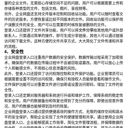
量的企业文件。无需担心存储空间不足的问题，用户可以根据需要上传和
存储各种类型的文件，包括文档、图片、音视频等。
另外，企业网盘还支持文件版本控制和回收站功能。用户可以随时查看文
件的历史版本，方便恢复或比较不同版本的文件。回收站功能可以保护用
户误删文件的安全，用户可以在需要的时候恢复被删除的文件。
登录入口还提供了文件共享功能，用户可以将
文件分享
给其他用户或外部
联系人。只需通过简单的操作，即可生成分享链接，其他人可以通过链接
访问和下载文件。这种方便的文件共享方式，大大简化了文件传递和共享
的流程。
4、安全性
企业网盘登录入口注重用户数据的安全保护。数据传输过程采用了加密技
术，确保用户的数据在传输过程中不会被窃取或篡改。用户可以放心上传
个人和敏感文件，不用担心信息泄露的风险。
此外，登录入口还提供了访问权限控制和文件保护功能。企业管理员可以
根据需要设置不同的访问权限，确保只有授权人员能够查看和操作文件。
文件保护功能可以对重要文件进行加密或设置访问密码，增加了文件的安
全性。
登录入口还定期对服务器和系统进行升级和维护工作，保障系统的稳定性
和安全性。用户的数据备份和恢复也得到了充分的保障，即使出现意外情
况，用户的数据也能够得到及时的恢复。
企业网盘登录入口通过提供便捷高效的操作方式、无限的储存空间和高水
平的安全保护，帮助企业实现了文件的便捷管理和共享。通过使用企业网
盘登录入口，企业能够提高工作效率，简化文件管理流程，并保障数据的
安全性。企业网盘登录入口是
企业云存储
领域的重要工具，将为企业带来