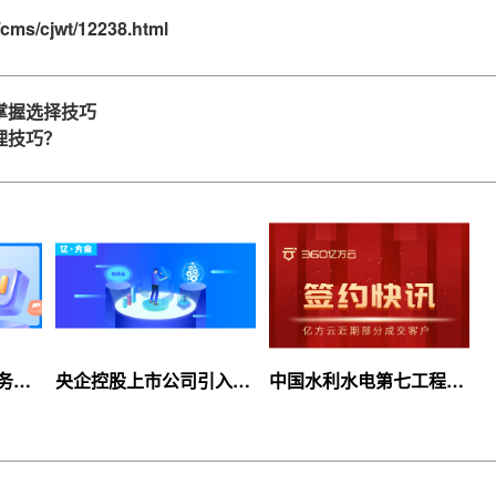
cms/cjwt/12238.html
掌握选择技巧
理技巧？
服务上
央企控股上市公司引入
中国水利水电第七工程
等你
360亿方云企业网盘，搭
局、北京石油化工学院等
建智慧协同云平台
签约360亿方云