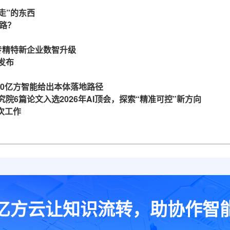
走”的东西
么路？
力专精特新企业数智升级
发布
360亿方智能给出本体落地路径
究院6篇论文入选2026年AI顶会，探索“精准可控”新方向
一次工作
亿方云让知识流转，助协作智