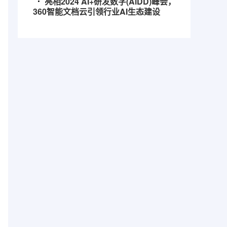
亮相2024 AI+研发数字(AiDD)峰会，
360智能文档云引领行业AI生态建设