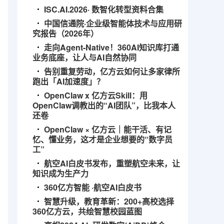
ISC.AI.2026· 数智化转型资料合集
中国信通院·企业级智能体技术与应用研
究报告（2026年）
走向Agent-Native！360AI知识库打通
业务底座，让人与AI自然协同
告别重复劳动，亿方云如何让多家律所
跑出「AI加速度」？
OpenClaw x 亿方云Skill：用
OpenClaw调教出的“AI团队”，比我本人
还卷
OpenClaw × 亿方云｜能干活、有记
忆、懂业务，这才是企业想要的“数字员
工”
航空AI白皮书发布，重塑航空未来，让
知识成为生产力
360亿方智能 ·航空AI白皮书
智慧升级，教育革新：200+高校选择
360亿方云，共绘智慧校园蓝图