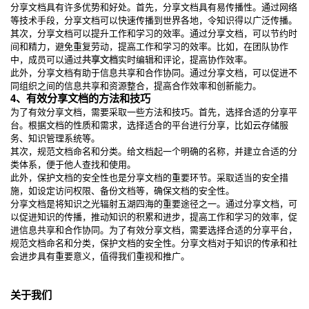
分享文档具有许多优势和好处。首先，分享文档具有易传播性。通过网络
等技术手段，分享文档可以快速传播到世界各地，令知识得以广泛传播。
其次，分享文档可以提升工作和学习的效率。通过分享文档，可以节约时
间和精力，避免重复劳动，提高工作和学习的效率。比如，在团队协作
中，成员可以通过
共享文档
实时编辑和评论，提高协作效率。
此外，分享文档有助于信息共享和合作协同。通过分享文档，可以促进不
同组织之间的信息共享和资源整合，提高合作效率和创新能力。
4、有效分享文档的方法和技巧
为了有效分享文档，需要采取一些方法和技巧。首先，选择合适的分享平
台。根据文档的性质和需求，选择适合的平台进行分享，比如云存储服
务、知识管理系统等。
其次，规范文档命名和分类。给文档起一个明确的名称，并建立合适的分
类体系，便于他人查找和使用。
此外，保护文档的安全性也是分享文档的重要环节。采取适当的安全措
施，如设定访问权限、备份文档等，确保文档的安全性。
分享文档是将知识之光辐射五湖四海的重要途径之一。通过分享文档，可
以促进知识的传播，推动知识的积累和进步，提高工作和学习的效率，促
进信息共享和合作协同。为了有效分享文档，需要选择合适的分享平台，
规范文档命名和分类，保护文档的安全性。分享文档对于知识的传承和社
会进步具有重要意义，值得我们重视和推广。
关于我们