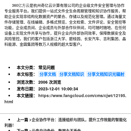
360
亿方云
是杭州奇亿云计算有限公司的企业级文件安全管理与协作
专业服务平台。我们提供一站式文件全生命周期管理和知识协作服务，帮
助企业实现非结构化数据资产的聚合、存储以及规范化管理。通过海量文
件存储管理、在线编辑、多格式预览、全文检索、文件评论、安全管控等
功能，企业成员间、企业成员与外部合作伙伴间，均可随时随地、在任何
设备上实现文件共享与协作，提升企业内外部协同效率，保障数据安全及
风险管控。我们的客户包括浙江大学、碧桂园、长安汽车、吉利集团、晶
科能源、金圆集团等数万人规模的超大型客户。
本文分类：
常见问题
本文标签：
分享文档
分享文档知识
分享文档知识光辐射
浏览次数：
2006 次浏览
发布日期：
2023-12-01 10:00:34
本文链接：
https://www.fangcloud.com/cms/cjwt/12195.
html
上一篇 >
企业协作平台：连接组织与团队，提升工作效能的智能化
利器！
下一篇 >
云盘自动备份，数据永不丢失