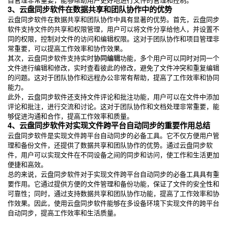
3、云盘同步软件在数据共享和团队协作中的优势
云盘同步软件在数据共享和团队协作中具有显著的优势。首先，云盘同步
软件支持文件的共享和权限管理，用户可以将文件分享给他人，并设置不
同的权限，控制对文件的访问和编辑权限。这对于团队协作和项目管理非
常重要，可以提高工作效率和协作效果。
其次，云盘同步软件支持实时
协同编辑
功能，多个用户可以同时对同一个
文件进行编辑和修改，实时查看彼此的修改，避免了文件冲突和重复编辑
的问题。这对于团队协作和远程办公非常有帮助，提高了工作效率和协同
能力。
此外，云盘同步软件还支持文件评论和批注功能，用户可以在文件中添加
评论和批注，进行交流和讨论。这对于团队协作和文档处理非常重要，能
够促进沟通和合作，提高工作效率和质量。
4、云盘同步软件对实现文件跨平台自动同步的重要作用总结
云盘同步软件是实现文件跨平台自动同步的必备工具。它不仅方便用户管
理和备份文件，还提供了数据共享和团队协作的优势。通过云盘同步软
件，用户可以实现文件在不同设备之间的同步和访问，使工作和生活更加
便捷和高效。
总的来说，云盘同步软件对于实现文件跨平台自动同步的必备工具具有重
要作用。它通过提供方便的文件管理和备份功能，保证了文件的安全性和
可靠性；同时，通过支持数据共享和团队协作功能，提高了工作效率和协
作效果。因此，使用云盘同步软件能够在多设备环境下实现文件的跨平台
自动同步，提高工作效率和生活质量。