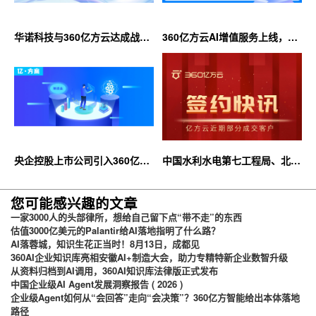
华诺科技与360亿方云达成战略
360亿方云AI增值服务上线，超
合作，共推AI大模型产业化落地
大限时优惠等你来！
央企控股上市公司引入360亿方
中国水利水电第七工程局、北京
云企业网盘，搭建智慧协同云平
石油化工学院等签约360亿方云
台
您可能感兴趣的文章
一家3000人的头部律所，想给自己留下点“带不走”的东西
估值3000亿美元的Palantir给AI落地指明了什么路？
AI落蓉城，知识生花正当时！8月13日，成都见
360AI企业知识库亮相安徽AI+制造大会，助力专精特新企业数智升级
从资料归档到AI调用，360AI知识库法律版正式发布
中国企业级AI Agent发展洞察报告 ( 2026 )
企业级Agent如何从“会回答”走向“会决策”？360亿方智能给出本体落地
路径