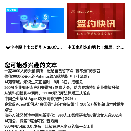
合作，共推AI大模型产业化落地
大限时优惠等你来！
央企控股上市公司引入360亿方
中国水利水电第七工程局、北京
云企业网盘，搭建智慧协同云平
石油化工学院等签约360亿方云
台
您可能感兴趣的文章
一家3000人的头部律所，想给自己留下点“带不走”的东西
估值3000亿美元的Palantir给AI落地指明了什么路？
AI落蓉城，知识生花正当时！8月13日，成都见
360AI企业知识库亮相安徽AI+制造大会，助力专精特新企业数智升级
从资料归档到AI调用，360AI知识库法律版正式发布
中国企业级AI Agent发展洞察报告 ( 2026 )
企业级Agent如何从“会回答”走向“会决策”？360亿方智能给出本体落地
路径
海外AI社区关注中国AI新变化：360人工智能研究院6篇论文入选2026年
AI顶会，探索“精准可控”新方向
360AI知识库 3.0 发布：让知识进入企业的每一次工作