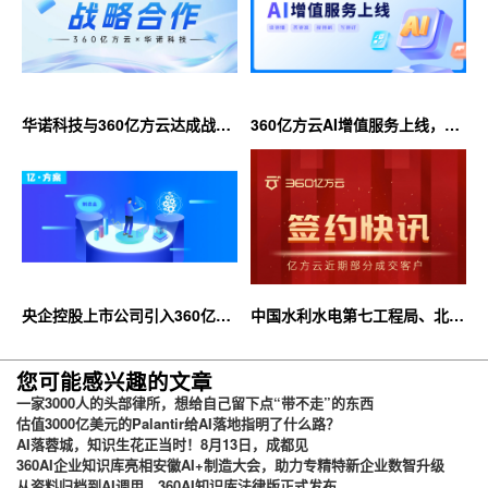
华诺科技与360亿方云达成战略
360亿方云AI增值服务上线，超
合作，共推AI大模型产业化落地
大限时优惠等你来！
央企控股上市公司引入360亿方
中国水利水电第七工程局、北京
云企业网盘，搭建智慧协同云平
石油化工学院等签约360亿方云
台
您可能感兴趣的文章
一家3000人的头部律所，想给自己留下点“带不走”的东西
估值3000亿美元的Palantir给AI落地指明了什么路？
AI落蓉城，知识生花正当时！8月13日，成都见
360AI企业知识库亮相安徽AI+制造大会，助力专精特新企业数智升级
从资料归档到AI调用，360AI知识库法律版正式发布