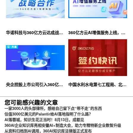
华诺科技与360亿方云达成战略
360亿方云AI增值服务上线，超
合作，共推AI大模型产业化落地
大限时优惠等你来！
央企控股上市公司引入360亿方
中国水利水电第七工程局、北京
云企业网盘，搭建智慧协同云平
石油化工学院等签约360亿方云
台
您可能感兴趣的文章
一家3000人的头部律所，想给自己留下点“带不走”的东西
估值3000亿美元的Palantir给AI落地指明了什么路？
AI落蓉城，知识生花正当时！8月13日，成都见
360AI企业知识库亮相安徽AI+制造大会，助力专精特新企业数智升级
从资料归档到AI调用，360AI知识库法律版正式发布