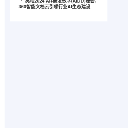
亮相2024 AI+研发数字(AiDD)峰会，
360智能文档云引领行业AI生态建设