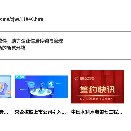
cms/cjwt/11840.html
软件，助力企业信息传输与管理
场的智慧环境
服务上
央企控股上市公司引入
中国水利水电第七工程
等你
360亿方云企业网盘，搭
局、北京石油化工学院等
建智慧协同云平台
签约360亿方云