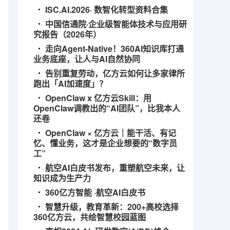
ISC.AI.2026· 数智化转型资料合集
中国信通院·企业级智能体技术与应用研
究报告（2026年）
走向Agent-Native！360AI知识库打通
业务底座，让人与AI自然协同
告别重复劳动，亿方云如何让多家律所
跑出「AI加速度」？
OpenClaw x 亿方云Skill：用
OpenClaw调教出的“AI团队”，比我本人
还卷
OpenClaw × 亿方云｜能干活、有记
忆、懂业务，这才是企业想要的“数字员
工”
航空AI白皮书发布，重塑航空未来，让
知识成为生产力
360亿方智能 ·航空AI白皮书
智慧升级，教育革新：200+高校选择
360亿方云，共绘智慧校园蓝图