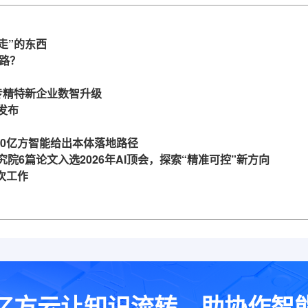
走”的东西
么路？
力专精特新企业数智升级
发布
360亿方智能给出本体落地路径
究院6篇论文入选2026年AI顶会，探索“精准可控”新方向
一次工作
亿方云让知识流转，助协作智