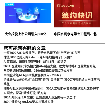
央企控股上市公司引入360亿方
中国水利水电第七工程局、北京
云企业网盘，搭建智慧协同云平
石油化工学院等签约360亿方云
台
您可能感兴趣的文章
一家3000人的头部律所，想给自己留下点“带不走”的东西
估值3000亿美元的Palantir给AI落地指明了什么路？
AI落蓉城，知识生花正当时！8月13日，成都见
360AI企业知识库亮相安徽AI+制造大会，助力专精特新企业数智升级
从资料归档到AI调用，360AI知识库法律版正式发布
中国企业级AI Agent发展洞察报告 ( 2026 )
企业级Agent如何从“会回答”走向“会决策”？360亿方智能给出本体落地
路径
海外AI社区关注中国AI新变化：360人工智能研究院6篇论文入选2026年
AI顶会，探索“精准可控”新方向
360AI知识库 3.0 发布：让知识进入企业的每一次工作
360企业级Agent本体架构与落地实践