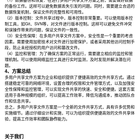
的备份工作。这样可以避免数据丢失引发的问题。同时，需要建立合适的
数据恢复机制，保证文件的完整性和可用性。
（2）版本控制：文件共享过程中，版本控制非常重要。可以使用版本控
制工具，如Git、SVN等，对文件进行版本控制。这样可以避免文件冲突
和误操作带来的问题，保证文件的一致性。
（3）安全性保障：在多用户共享文件方案中，安全性是一个重要的考虑
因素。需要使用加密技术对文件进行加密保护，或者采用其他访问控制手
段，防止未经授权的用户访问和篡改文件。
（4）监控和管理：为了确保方案的正常运行，需要建立相应的监控和管
理机制。可以使用网络监控工具进行实时监测，及时发现并解决潜在问
题。
4、方案总结
多用户共享文件方案为企业和组织提供了便捷高效的文件共享方式。通过
搭建稳定可靠的网络环境，设置合理的权限和文件管理方式，以及加强安
全性保障和监控管理，可以实现文件共享的快速、安全和便捷。这套方案
适用于各种规模的组织，可以提高工作效率，降低沟通成本，推动团队合
作和信息共享。
总之，多用户共享文件方案是一个全新的文件共享方式，具有许多优势和
实施细节。通过仔细设计和实施，可以为组织提供便捷高效的文件共享体
验，提高工作效率和
团队协作
能力。
关于我们