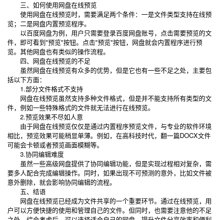
三、如何使用网盘在线预览
使用网盘在线预览时，需要满足两个条件：一是文件类型支持在线预
览；二是网盘内置预览程序。
以百度网盘为例，用户只需要登录百度网盘账号，点击需要预览的文
件，即可看到"预览"按钮。点击"预览"按钮，网盘就会内置程序进行预
览。其他网盘也有类似的操作流程。
四、网盘在线预览的不足
虽然网盘在线预览有众多的优势，但是它也有一些不足之处，主要包
括以下方面：
1.部分文件格式不支持
网盘在线预览虽然支持多种文件格式，但是并不能支持所有类型的文
件，例如一些特殊格式的文件就无法进行在线预览。
2.预览效果不尽如人意
由于网盘在线预览仅仅是通过内置程序预览文件，与专业的软件环境
相比，预览效果可能稍显单薄。例如，在高科技时代，翻一篇DOCX文件
可能会卡顿或者预览画面模糊等。
3.协同编辑难度
虽然一些高级网盘提供了协同编辑功能，但是实现过程相对复杂，需
要多人配合完成编辑操作。同时，如果出现不可预测的意外，比如文件被
意外删除，就会影响协同编辑的流程。
五、结语
网盘在线预览已经成为文件共享的一个重要环节。通过在线预览，用
户可以方便快捷的使用和管理自己的文件。但同时，也需要注意他的不足
之处。综合考虑后，可以选择适合自己的网盘，提升文件分享效率和便利