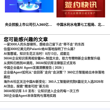
央企控股上市公司引入360亿方
中国水利水电第七工程局、北京
云企业网盘，搭建智慧协同云平
石油化工学院等签约360亿方云
台
您可能感兴趣的文章
一家3000人的头部律所，想给自己留下点“带不走”的东西
估值3000亿美元的Palantir给AI落地指明了什么路？
AI落蓉城，知识生花正当时！8月13日，成都见
360AI企业知识库亮相安徽AI+制造大会，助力专精特新企业数智升级
从资料归档到AI调用，360AI知识库法律版正式发布
中国企业级AI Agent发展洞察报告 ( 2026 )
企业级Agent如何从“会回答”走向“会决策”？360亿方智能给出本体落地
路径
海外AI社区关注中国AI新变化：360人工智能研究院6篇论文入选2026年
AI顶会，探索“精准可控”新方向
360AI知识库 3.0 发布：让知识进入企业的每一次工作
360企业级Agent本体架构与落地实践