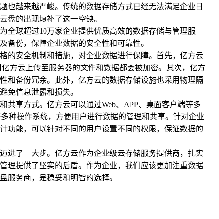
题也越来越严峻。传统的数据存储方式已经无法满足企业日
云盘
的出现填补了这一空缺。
为全球超过10万家企业提供优质高效的数据存储与管理服
及备份，保障企业数据的安全性和可靠性。
格的安全机制和措施，对企业数据进行保障。首先，亿方云
即使用亿方云上传至服务器的文件和数据都会被加密。其次，亿方
性和备份冗余。此外，亿方云的数据存储设施也采用物理隔
避免信息泄露和损失。
和共享方式。亿方云可以通过Web、APP、桌面客户端等多
卓等多种操作系统，方便用户进行数据的管理和共享。针对企业
计功能，可以针对不同的用户设置不同的权限，保证数据的
迈进了一大步。亿方云作为企业级云存储服务提供商，扎实
管理提供了坚实的后盾。作为企业，我们应该更加注重数据
盘服务商，是稳妥和明智的选择。