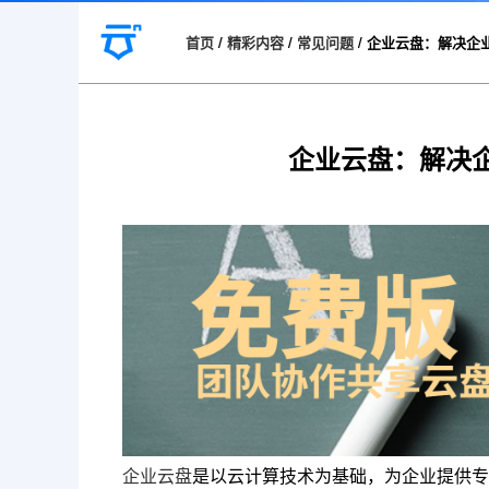
首页
/
精彩内容
/
常见问题
/
企业云盘：解决企
企业云盘：解决
企业云盘
是以云计算技术为基础，为企业提供专