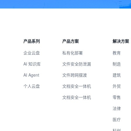
产品系列
产品方案
解决方案
企业云盘
私有化部署
教育
AI 知识库
文件安全防泄漏
制造
AI Agent
文件跨网摆渡
建筑
个人云盘
文档安全一体机
外贸
文档安全一体机
零售
法律
医疗
科创