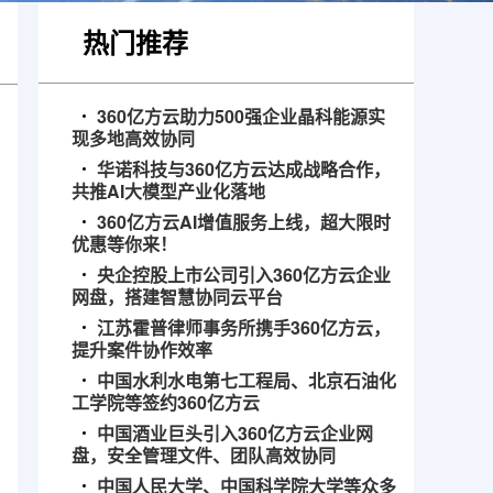
热门推荐
360亿方云助力500强企业晶科能源实
现多地高效协同
华诺科技与360亿方云达成战略合作，
共推AI大模型产业化落地
360亿方云AI增值服务上线，超大限时
优惠等你来！
央企控股上市公司引入360亿方云企业
网盘，搭建智慧协同云平台
江苏霍普律师事务所携手360亿方云，
提升案件协作效率
中国水利水电第七工程局、北京石油化
工学院等签约360亿方云
中国酒业巨头引入360亿方云企业网
盘，安全管理文件、团队高效协同
中国人民大学、中国科学院大学等众多