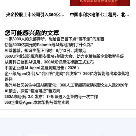
央企控股上市公司引入360亿方
中国水利水电第七工程局、北京
云企业网盘，搭建智慧协同云平
石油化工学院等签约360亿方云
台
您可能感兴趣的文章
一家3000人的头部律所，想给自己留下点“带不走”的东西
估值3000亿美元的Palantir给AI落地指明了什么路？
AI落蓉城，知识生花正当时！8月13日，成都见
360AI企业知识库亮相安徽AI+制造大会，助力专精特新企业数智升级
从资料归档到AI调用，360AI知识库法律版正式发布
中国企业级AI Agent发展洞察报告 ( 2026 )
企业级Agent如何从“会回答”走向“会决策”？360亿方智能给出本体落地
路径
海外AI社区关注中国AI新变化：360人工智能研究院6篇论文入选2026年
AI顶会，探索“精准可控”新方向
360AI知识库 3.0 发布：让知识进入企业的每一次工作
360企业级Agent本体架构与落地实践