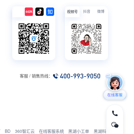
抖音
微博
视频号
客服 / 销售热线：
厂
BD
360智汇云
在线客服系统
黑湖小工单
黑湖科技