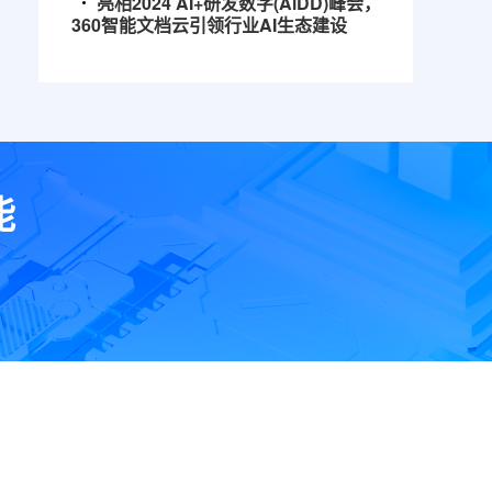
亮相2024 AI+研发数字(AiDD)峰会，
360智能文档云引领行业AI生态建设
能