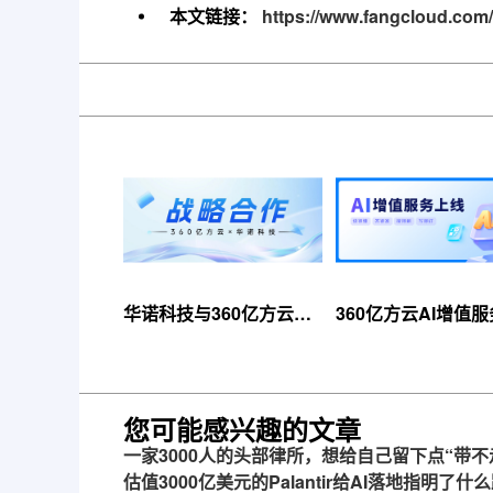
本文链接：
https://www.fangcloud.com/
华诺科技与360亿方云达
360亿方云AI增值
成战略合作，共推AI大模
线，超大限时优惠
型产业化落地
来！
您可能感兴趣的文章
一家3000人的头部律所，想给自己留下点“带不
估值3000亿美元的Palantir给AI落地指明了什