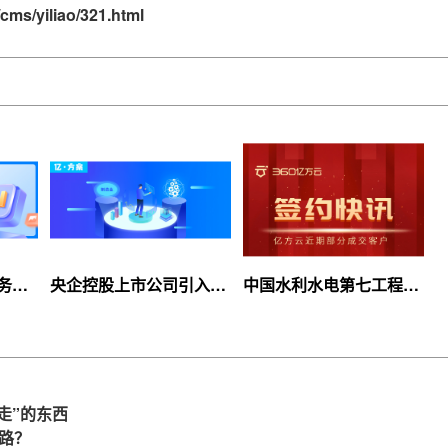
cms/yiliao/321.html
服务上
央企控股上市公司引入
中国水利水电第七工程
等你
360亿方云企业网盘，搭
局、北京石油化工学院等
建智慧协同云平台
签约360亿方云
走”的东西
么路？