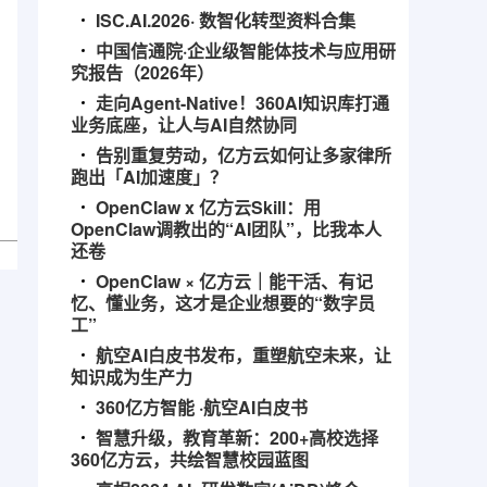
ISC.AI.2026· 数智化转型资料合集
中国信通院·企业级智能体技术与应用研
究报告（2026年）
走向Agent-Native！360AI知识库打通
业务底座，让人与AI自然协同
告别重复劳动，亿方云如何让多家律所
跑出「AI加速度」？
OpenClaw x 亿方云Skill：用
OpenClaw调教出的“AI团队”，比我本人
还卷
OpenClaw × 亿方云｜能干活、有记
忆、懂业务，这才是企业想要的“数字员
工”
航空AI白皮书发布，重塑航空未来，让
知识成为生产力
360亿方智能 ·航空AI白皮书
智慧升级，教育革新：200+高校选择
360亿方云，共绘智慧校园蓝图