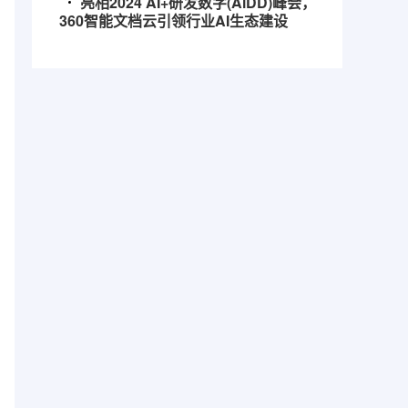
亮相2024 AI+研发数字(AiDD)峰会，
360智能文档云引领行业AI生态建设