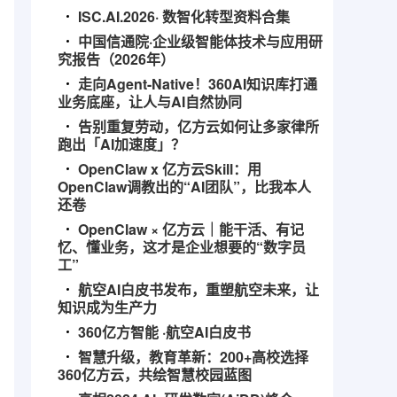
ISC.AI.2026· 数智化转型资料合集
中国信通院·企业级智能体技术与应用研
究报告（2026年）
走向Agent-Native！360AI知识库打通
业务底座，让人与AI自然协同
告别重复劳动，亿方云如何让多家律所
跑出「AI加速度」？
OpenClaw x 亿方云Skill：用
OpenClaw调教出的“AI团队”，比我本人
还卷
OpenClaw × 亿方云｜能干活、有记
忆、懂业务，这才是企业想要的“数字员
工”
航空AI白皮书发布，重塑航空未来，让
知识成为生产力
360亿方智能 ·航空AI白皮书
智慧升级，教育革新：200+高校选择
360亿方云，共绘智慧校园蓝图