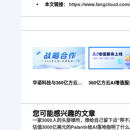
本文链接：
https://www.fangcloud.com/
华诺科技与360亿方云达
360亿方云AI增值
成战略合作，共推AI大模
线，超大限时优惠
型产业化落地
来！
您可能感兴趣的文章
一家3000人的头部律所，想给自己留下点“带不
估值3000亿美元的Palantir给AI落地指明了什