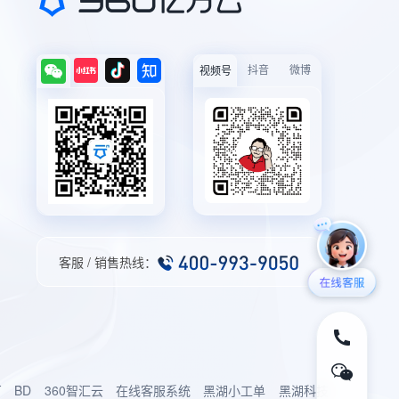
抖音
微博
视频号
客服 / 销售热线：
厂
BD
360智汇云
在线客服系统
黑湖小工单
黑湖科技