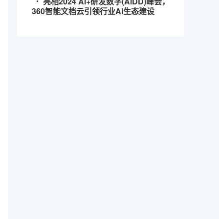
亮相2024 AI+研发数字(AiDD)峰会，
360智能文档云引领行业AI生态建设