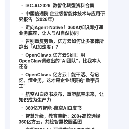
ISC.AI.2026· 数智化转型资料合集
中国信通院·企业级智能体技术与应用研
究报告（2026年）
走向Agent-Native！360AI知识库打通
业务底座，让人与AI自然协同
告别重复劳动，亿方云如何让多家律所
跑出「AI加速度」？
OpenClaw x 亿方云Skill：用
OpenClaw调教出的“AI团队”，比我本人
还卷
OpenClaw × 亿方云｜能干活、有记
忆、懂业务，这才是企业想要的“数字员
工”
航空AI白皮书发布，重塑航空未来，让
知识成为生产力
360亿方智能 ·航空AI白皮书
智慧升级，教育革新：200+高校选择
360亿方云，共绘智慧校园蓝图