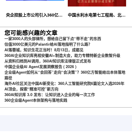
央企控股上市公司引入360亿方
中国水利水电第七工程局、北京
云企业网盘，搭建智慧协同云平
石油化工学院等签约360亿方云
台
您可能感兴趣的文章
一家3000人的头部律所，想给自己留下点“带不走”的东西
估值3000亿美元的Palantir给AI落地指明了什么路？
AI落蓉城，知识生花正当时！8月13日，成都见
360AI企业知识库亮相安徽AI+制造大会，助力专精特新企业数智升级
从资料归档到AI调用，360AI知识库法律版正式发布
中国企业级AI Agent发展洞察报告 ( 2026 )
企业级Agent如何从“会回答”走向“会决策”？360亿方智能给出本体落地
路径
海外AI社区关注中国AI新变化：360人工智能研究院6篇论文入选2026年
AI顶会，探索“精准可控”新方向
360AI知识库 3.0 发布：让知识进入企业的每一次工作
360企业级Agent本体架构与落地实践