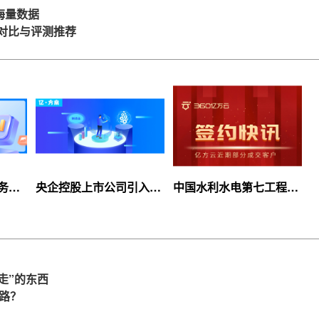
海量数据
盘对比与评测推荐
服务上
央企控股上市公司引入
中国水利水电第七工程
等你
360亿方云企业网盘，搭
局、北京石油化工学院等
建智慧协同云平台
签约360亿方云
走”的东西
么路？