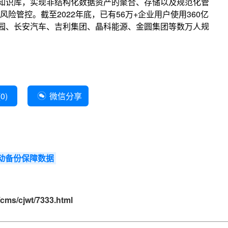
知识库，实现非结构化数据资产的聚合、存储以及规范化管
险管控。截至2022年底，已有56万+企业用户使用360亿
桂园、长安汽车、吉利集团、晶科能源、金圆集团等数万人规
(
0
)
微信分享
动备份保障数据
cms/cjwt/7333.html