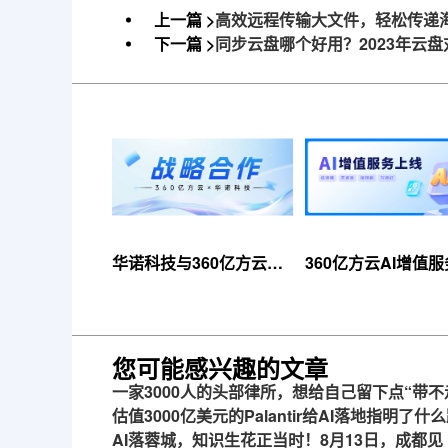
上一篇 >
高效远程传输大文件，轻松传递
下一篇 >
同步云盘哪个好用？2023年云
华诺科技与360亿方云达
360亿方云AI增值
成战略合作，共推AI大模
线，超大限时优惠
型产业化落地
来！
您可能感兴趣的文章
一家3000人的头部律所，想给自己留下点“带不
估值3000亿美元的Palantir给AI落地指明了什
AI落蓉城，知识生花正当时！8月13日，成都见