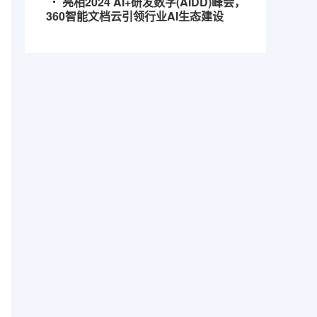
亮相2024 AI+研发数字(AiDD)峰会，
360智能文档云引领行业AI生态建设