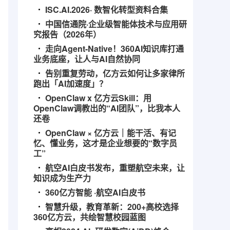
ISC.AI.2026· 数智化转型资料合集
中国信通院·企业级智能体技术与应用研
究报告（2026年）
走向Agent-Native！360AI知识库打通
业务底座，让人与AI自然协同
告别重复劳动，亿方云如何让多家律所
跑出「AI加速度」？
OpenClaw x 亿方云Skill：用
OpenClaw调教出的“AI团队”，比我本人
还卷
OpenClaw × 亿方云｜能干活、有记
忆、懂业务，这才是企业想要的“数字员
工”
航空AI白皮书发布，重塑航空未来，让
知识成为生产力
360亿方智能 ·航空AI白皮书
智慧升级，教育革新：200+高校选择
360亿方云，共绘智慧校园蓝图