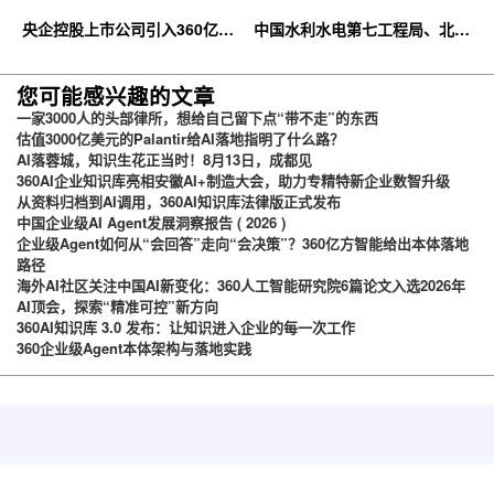
央企控股上市公司引入360亿方
中国水利水电第七工程局、北京
云企业网盘，搭建智慧协同云平
石油化工学院等签约360亿方云
台
您可能感兴趣的文章
一家3000人的头部律所，想给自己留下点“带不走”的东西
估值3000亿美元的Palantir给AI落地指明了什么路？
AI落蓉城，知识生花正当时！8月13日，成都见
360AI企业知识库亮相安徽AI+制造大会，助力专精特新企业数智升级
从资料归档到AI调用，360AI知识库法律版正式发布
中国企业级AI Agent发展洞察报告 ( 2026 )
企业级Agent如何从“会回答”走向“会决策”？360亿方智能给出本体落地
路径
海外AI社区关注中国AI新变化：360人工智能研究院6篇论文入选2026年
AI顶会，探索“精准可控”新方向
360AI知识库 3.0 发布：让知识进入企业的每一次工作
360企业级Agent本体架构与落地实践