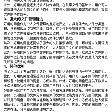
此外，好用的网盘还支持多人协作功能，在
共享文件
的基础上，用户可以
邀请其他人加入到文件的协作中，实现多人同时编辑和留言的功能，提高
文件的协作效率。
3、强大的
文件管理
能力
好用的网盘作为个人
文件管理
的挺好选择之一，具有强大的文件分类整
理、搜索和版本控制等功能。首先，在文件分类整理方面，好用的网盘提
供了多个文件夹和子文件夹的层级结构，用户可以根据自己的需求来创建
和管理文件夹，以便更好地进行文件分类和整理。
其次，好用的网盘还提供了强大的文件搜索功能，用户可以通过关键词搜
索的方式来快速定位需要的文件，大大提高了文件的查找效率。
此外，好用的网盘还支持文件的版本控制功能，用户可以通过对文件的历
史版本进行管理和恢复，避免了因为误操作或者文件损坏而造成的文件丢
失和数据丢失的问题。
4、其他优势
除了以上几个方面的优势之外，好用的网盘还具有其他一些特点和优势。
比如，好用的网盘通常提供了跨平台的支持，用户可以在不同的操作系统
和设备上使用好用的网盘，方便实用。此外，好用的网盘还提供了数据安
全保护和隐私保护的功能，保障用户的个人文件和隐私的安全。
好用的网盘作为个人文件存储、分享和管理的挺好选择，具有高效的文件
存储、灵活便捷的文件分享和强大的文件管理能力等多个方面的优势。通
过好用的网盘，用户可以轻松地存储和管理个人文件，方便地与他人分享
和协作，并且具备高度的数据安全和隐私保护。因此，好用的网盘是个人
文件存储、分享和管理的理想之选。