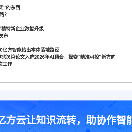
走”的东西
么路？
力专精特新企业数智升级
发布
360亿方智能给出本体落地路径
究院6篇论文入选2026年AI顶会，探索“精准可控”新方向
一次工作
亿方云让知识流转，助协作智