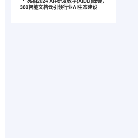
亮相2024 AI+研发数字(AiDD)峰会，
360智能文档云引领行业AI生态建设