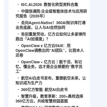
ISC.AI.2026· 数智化转型资料合集
中国信通院·企业级智能体技术与应用研
究报告（2026年）
走向Agent-Native！360AI知识库打通
业务底座，让人与AI自然协同
告别重复劳动，亿方云如何让多家律所
跑出「AI加速度」？
OpenClaw x 亿方云Skill：用
OpenClaw调教出的“AI团队”，比我本人
还卷
OpenClaw × 亿方云｜能干活、有记
忆、懂业务，这才是企业想要的“数字员
工”
航空AI白皮书发布，重塑航空未来，让
知识成为生产力
360亿方智能 ·航空AI白皮书
智慧升级，教育革新：200+高校选择
360亿方云，共绘智慧校园蓝图