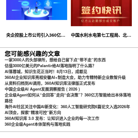
央企控股上市公司引入360亿方
中国水利水电第七工程局、北京
云企业网盘，搭建智慧协同云平
石油化工学院等签约360亿方云
台
您可能感兴趣的文章
一家3000人的头部律所，想给自己留下点“带不走”的东西
估值3000亿美元的Palantir给AI落地指明了什么路？
AI落蓉城，知识生花正当时！8月13日，成都见
360AI企业知识库亮相安徽AI+制造大会，助力专精特新企业数智升级
从资料归档到AI调用，360AI知识库法律版正式发布
中国企业级AI Agent发展洞察报告 ( 2026 )
企业级Agent如何从“会回答”走向“会决策”？360亿方智能给出本体落地
路径
海外AI社区关注中国AI新变化：360人工智能研究院6篇论文入选2026年
AI顶会，探索“精准可控”新方向
360AI知识库 3.0 发布：让知识进入企业的每一次工作
360企业级Agent本体架构与落地实践