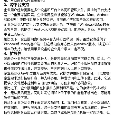
3、跨平台支持
企业用户经常需要在多个设备和平台上访问和管理文件，因此跨平台支持
是一个重要考量因素。企业版网盘应该能够在Windows、Mac、Android
和iOS等主流操作系统上良好运行，并提供相应的客户端和移动应用。
企业版网盘A在跨平台支持方面表现出色。它提供了Windows和Mac的桌
面客户端，也提供了Android和iOS的移动应用，能够满足企业用户在各个
平台上的需求。
相比之下，企业版网盘B在跨平台支持方面稍逊一筹。虽然它也提供了
Windows和Mac的客户端，但在移动应用方面只有Android版本，缺乏iOS
版本的支持，给使用苹果设备的企业用户带来一定不便。
4、扩展性
随着企业业务的不断发展壮大，数据容量的增加是不可避免的。因此，企
业版网盘的扩展性也是需要考虑的因素之一。好的企业版网盘应该能够提
供弹性的存储容量，并支持多用户同时访问和上传下载数据。
企业版网盘A在扩展性方面具备优势。它提供弹性的存储空间，可以根据
企业需求进行按需扩容，并支持多用户并发访问和上传下载。此外，它还
提供了文件版本控制和自动同步功能，方便多用户
协同办公
。
相比之下，企业版网盘B在扩展性方面稍显不足。它的存储空间相对较
小，无法灵活调整，同时并发访问和上传下载的性能也不够出色，可能导
致使用体验下降。
通过对企业版网盘的全面评测及功能对比，我们可以看出，企业版网盘A
在数据性、用户权限管理、跨平台支持和扩展性等方面表现较佳，是一个
值得选择的企业级云存储方案。虽然企业版网盘B也具备一定的功能，但