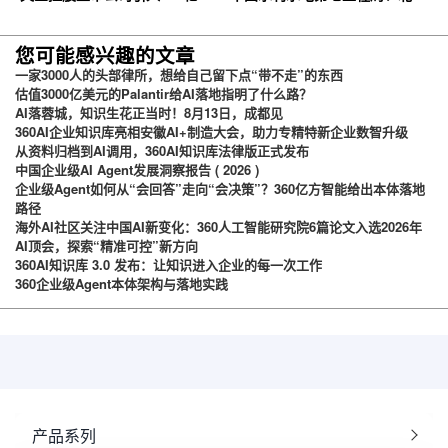
云企业网盘，搭建智慧协同云平
石油化工学院等签约360亿方云
台
您可能感兴趣的文章
一家3000人的头部律所，想给自己留下点“带不走”的东西
估值3000亿美元的Palantir给AI落地指明了什么路？
AI落蓉城，知识生花正当时！8月13日，成都见
360AI企业知识库亮相安徽AI+制造大会，助力专精特新企业数智升级
从资料归档到AI调用，360AI知识库法律版正式发布
中国企业级AI Agent发展洞察报告 ( 2026 )
企业级Agent如何从“会回答”走向“会决策”？360亿方智能给出本体落地
路径
海外AI社区关注中国AI新变化：360人工智能研究院6篇论文入选2026年
AI顶会，探索“精准可控”新方向
360AI知识库 3.0 发布：让知识进入企业的每一次工作
360企业级Agent本体架构与落地实践
产品系列