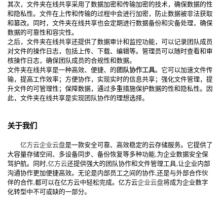
其次，文件夹在线共享采用了数据加密和传输加密的技术，确保数据的性
和隐私性。文件在上传和传输的过程中会进行加密，防止数据被非法获取
和篡改。同时，文件夹在线共享也会定期进行数据备份和灾备处理，确保
数据的可靠性和容灾性。
之后，文件夹在线共享还提供了数据审计和监控功能，可以记录团队成员
对文件的操作日志，包括上传、下载、编辑等。管理员可以随时查看和审
核操作日志，确保团队成员的合规性和数据。
文件夹在线共享是一种高效、便捷、的
团队协作工具
。它可以加速文件传
输，提高工作效率；方便协作，实现实时的信息共享；强化文件管理，提
升文件的可管理性；保障数据，通过多重措施保护数据的性和隐私性。因
此，文件夹在线共享是实现团队协作的理想选择。
关于我们
亿方云
企业云盘
是一款安全可靠、高效稳定的云存储服务。它提供了
大容量存储空间、多设备同步、备份恢复等多种功能,为企业数据安全保
驾护航。同时,
亿方云
还提供强大的团队协作和文件管理工具,让企业内部
沟通协作更加便捷高效。无论是内部员工之间的协作,还是与外部合作伙
伴的合作,都可以在亿方云中轻松完成。亿方云
企业云盘
将成为企业数字
化转型中不可或缺的一部分。