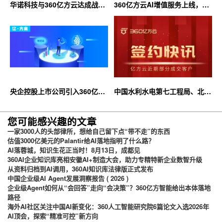
华诺科技与360亿方云达成战略
360亿方云AI增值服务上线，超
合作，共推AI大模型产业化落地
大限时优惠等你来！
央企控股上市公司引入360亿方
中国水利水电第七工程局、北京
云企业网盘，搭建智慧协同云平
石油化工学院等签约360亿方云
台
您可能感兴趣的文章
一家3000人的头部律所，想给自己留下点“带不走”的东西
估值3000亿美元的Palantir给AI落地指明了什么路？
AI落蓉城，知识生花正当时！8月13日，成都见
360AI企业知识库亮相安徽AI+制造大会，助力专精特新企业数智升级
从资料归档到AI调用，360AI知识库法律版正式发布
中国企业级AI Agent发展洞察报告 ( 2026 )
企业级Agent如何从“会回答”走向“会决策”？360亿方智能给出本体落地
路径
海外AI社区关注中国AI新变化：360人工智能研究院6篇论文入选2026年
AI顶会，探索“精准可控”新方向