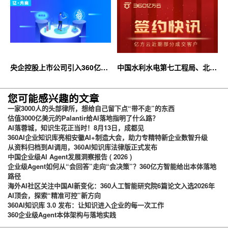
央企控股上市公司引入360亿方
中国水利水电第七工程局、北京
云企业网盘，搭建智慧协同云平
石油化工学院等签约360亿方云
台
您可能感兴趣的文章
一家3000人的头部律所，想给自己留下点“带不走”的东西
估值3000亿美元的Palantir给AI落地指明了什么路？
AI落蓉城，知识生花正当时！8月13日，成都见
360AI企业知识库亮相安徽AI+制造大会，助力专精特新企业数智升级
从资料归档到AI调用，360AI知识库法律版正式发布
中国企业级AI Agent发展洞察报告 ( 2026 )
企业级Agent如何从“会回答”走向“会决策”？360亿方智能给出本体落地
路径
海外AI社区关注中国AI新变化：360人工智能研究院6篇论文入选2026年
AI顶会，探索“精准可控”新方向
360AI知识库 3.0 发布：让知识进入企业的每一次工作
360企业级Agent本体架构与落地实践