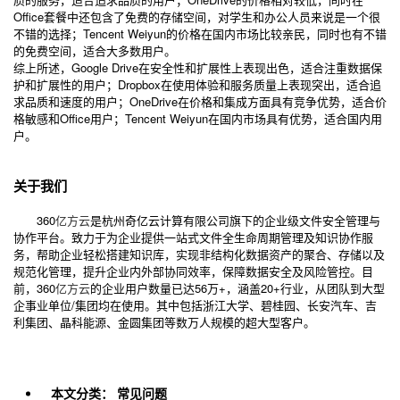
Office套餐中还包含了免费的存储空间，对学生和办公人员来说是一个很
不错的选择；Tencent Weiyun的价格在国内市场比较亲民，同时也有不错
的免费空间，适合大多数用户。
综上所述，Google Drive在安全性和扩展性上表现出色，适合注重数据保
护和扩展性的用户；Dropbox在使用体验和服务质量上表现突出，适合追
求品质和速度的用户；OneDrive在价格和集成方面具有竞争优势，适合价
格敏感和Office用户；Tencent Weiyun在国内市场具有优势，适合国内用
户。
关于我们
360
亿方云
是杭州奇亿云计算有限公司旗下的企业级文件安全管理与
协作平台。致力于为企业提供一站式文件全生命周期管理及知识协作服
务，帮助企业轻松搭建知识库，实现非结构化数据资产的聚合、存储以及
规范化管理，提升企业内外部协同效率，保障数据安全及风险管控。目
前，360
亿方云
的企业用户数量已达56万+，涵盖20+行业，从团队到大型
企事业单位/集团均在使用。其中包括浙江大学、碧桂园、长安汽车、吉
利集团、晶科能源、金圆集团等数万人规模的超大型客户。
本文分类：
常见问题