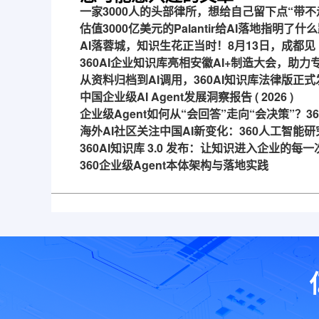
一家3000人的头部律所，想给自己留下点“带不
估值3000亿美元的Palantir给AI落地指明了什
AI落蓉城，知识生花正当时！8月13日，成都见
360AI企业知识库亮相安徽AI+制造大会，助
从资料归档到AI调用，360AI知识库法律版正式
中国企业级AI Agent发展洞察报告 ( 2026 )
企业级Agent如何从“会回答”走向“会决策”？
海外AI社区关注中国AI新变化：360人工智能研
360AI知识库 3.0 发布：让知识进入企业的每
360企业级Agent本体架构与落地实践