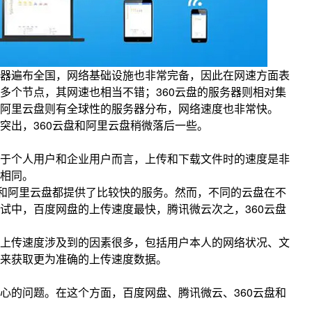
器遍布全国，网络基础设施也非常完备，因此在网速方面表
多个节点，其网速也相当不错；360云盘的服务器则相对集
阿里云盘则有全球性的服务器分布，网络速度也非常快。
突出，360云盘和阿里云盘稍微落后一些。
于个人用户和企业用户而言，上传和下载文件时的速度是非
相同。
盘和阿里云盘都提供了比较快的服务。然而，不同的云盘在不
试中，百度网盘的上传速度最快，腾讯微云次之，360云盘
上传速度涉及到的因素很多，包括用户本人的网络状况、文
来获取更为准确的上传速度数据。
心的问题。在这个方面，百度网盘、腾讯微云、360云盘和