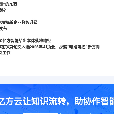
走”的东西
么路？
力专精特新企业数智升级
发布
360亿方智能给出本体落地路径
究院6篇论文入选2026年AI顶会，探索“精准可控”新方向
一次工作
亿方云让知识流转，助协作智