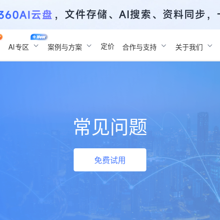
定价
AI
专区
案例与方案
合作与支持
关于我们
常见问题
免费试用