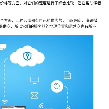
价格等方面，对它们的速度进行了综合比较，旨在帮助读者
个方面，四种云盘都有自己的优劣势，百度
网盘
、腾讯微
务提供商，所以它们的服务器的地理位置和运营商也有所不