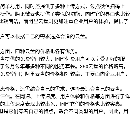
简单易用，同时还提供了多种上传方式，包括微信扫码上
操作。腾讯微云也提供了类似的功能，同时它的界面也比较
都比较简洁，而阿里云盘则更加注重企业用户的体验，提供了
户可以根据自己的需求选择合适的云盘。
方面，四种云盘的价格也各有优劣。
盘提供的免费空间较大，同时付费用户可以享受更好的服
了包月包年等多种不同的服务套餐。360云盘的价格略高，
免费空间；阿里云盘的价格相对较高，主要面向企业用户，
虑价格，还需结合自己的需求，选择最适合自己的云盘。
评估。在网速、上传速度、用户体验和价格等方面进行了详
的上传速度表现比较出色，同时它们的价格也比较实惠。
，但是它们有着自己的特点，适合不同类型的用户。因此，用