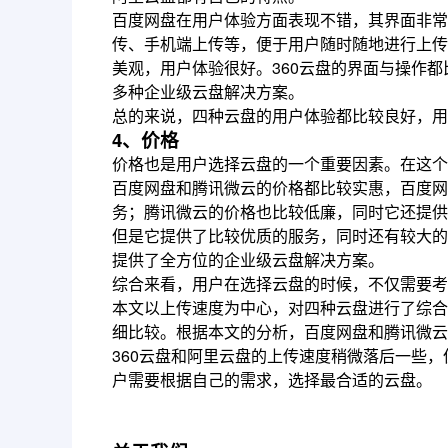
百度网盘在用户体验方面表现不错，其界面非常
传、手机端上传等，便于用户随时随地进行上传
美观，用户体验很好。360云盘的界面与操作
多种企业级云盘解决方案。
总的来说，四种云盘的用户体验都比较良好，用
4、价格
价格也是用户选择云盘的一个重要因素。在这个
百度网盘和腾讯微云的价格都比较实惠，百度网
务；腾讯微云的价格也比较低廉，同时它还提供
但是它提供了比较优质的服务，同时还有较大的
提供了全方位的企业级云盘解决方案。
综合来看，用户在选择云盘的时候，不仅需要考
本文以上传速度为中心，对四种云盘进行了综合
细比较。根据本文的分析，百度网盘和腾讯微云
360云盘和阿里云盘的上传速度稍微落后一些
户需要根据自己的需求，选择最合适的云盘。