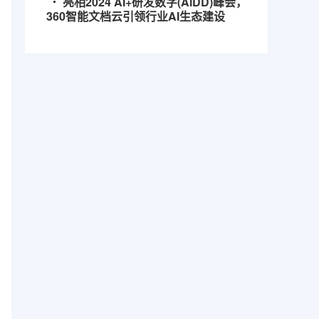
亮相2024 AI+研发数字(AiDD)峰会，
360智能文档云引领行业AI生态建设