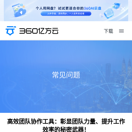
下载
常见问题
高效团队协作工具：彰显团队力量、提升工作
效率的秘密武器！