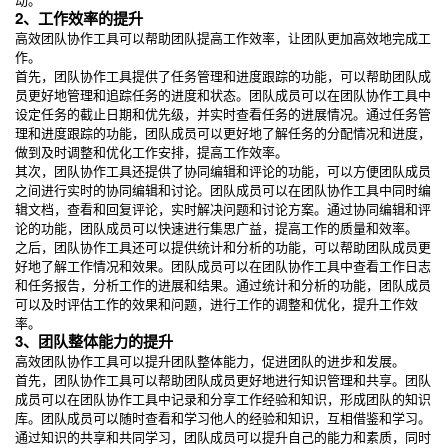
2、工作效率的提升
高效团队协作工具可以帮助团队提高工作效率，让团队更加高效地完成工
作。
首先，团队协作工具提供了任务管理和进度跟踪的功能，可以帮助团队成
员更好地管理和追踪任务的进度和状态。团队成员可以在团队协作工具中
设定任务的截止日期和优先级，并实时查看任务的进展情况。通过任务管
理和进度跟踪的功能，团队成员可以更好地了解任务的分配情况和进度，
做到及时调整和优化工作安排，提高工作效率。
其次，团队协作工具还提供了协同编辑和评论的功能，可以方便团队成员
之间进行实时的协同编辑和讨论。团队成员可以在团队协作工具中同时编
辑文档，查看和回复评论，实时解决问题和讨论方案。通过协同编辑和评
论的功能，团队成员可以快速进行集思广益，提高工作的质量和效率。
之后，团队协作工具还可以提供统计和分析的功能，可以帮助团队成员更
好地了解工作情况和效果。团队成员可以在团队协作工具中查看工作日志
和任务报告，分析工作的进展和结果。通过统计和分析的功能，团队成员
可以及时评估工作的效果和问题，进行工作的调整和优化，提升工作效
率。
3、团队整体能力的提升
高效团队协作工具可以提升团队整体能力，促进团队的进步和发展。
首先，团队协作工具可以帮助团队成员更好地进行知识管理和共享。团队
成员可以在团队协作工具中记录和分享工作经验和知识，形成团队的知识
库。团队成员可以随时查看和学习他人的经验和知识，互相借鉴和学习。
通过知识的共享和共同学习，团队成员可以提升自己的能力和素质，同时