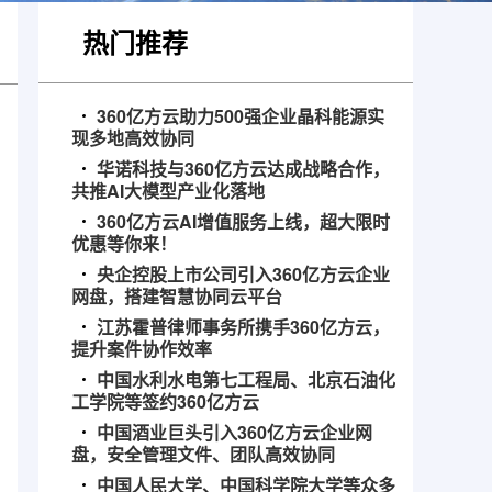
热门推荐
360亿方云助力500强企业晶科能源实
现多地高效协同
华诺科技与360亿方云达成战略合作，
共推AI大模型产业化落地
360亿方云AI增值服务上线，超大限时
优惠等你来！
央企控股上市公司引入360亿方云企业
网盘，搭建智慧协同云平台
江苏霍普律师事务所携手360亿方云，
提升案件协作效率
中国水利水电第七工程局、北京石油化
工学院等签约360亿方云
中国酒业巨头引入360亿方云企业网
盘，安全管理文件、团队高效协同
中国人民大学、中国科学院大学等众多