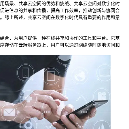
用场景、共享云空间的优势和挑战、共享云空间对数字化时
促进信息的共享和传播，提高工作效率，推动创新与协同合
。综上所述，共享云空间在数字化时代具有重要的作用和意
结合，为用户提供一种在线共享和协作的工具和平台。它基
序存储在云端服务器上，用户可以通过网络随时随地访问和