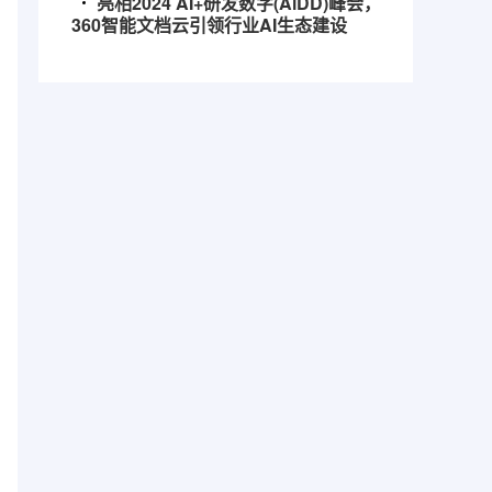
亮相2024 AI+研发数字(AiDD)峰会，
360智能文档云引领行业AI生态建设