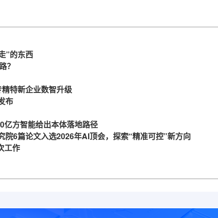
等你
360亿方云企业网盘，搭
局、北京石油化工学院等
建智慧协同云平台
签约360亿方云
走”的东西
么路？
力专精特新企业数智升级
发布
360亿方智能给出本体落地路径
究院6篇论文入选2026年AI顶会，探索“精准可控”新方向
一次工作