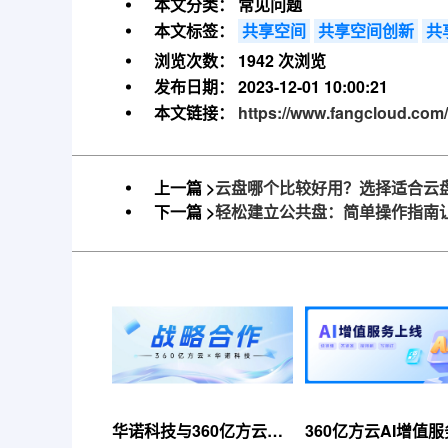
本文分类：
常见问题
本文标签：
共享空间
共享空间创新
共
浏览次数：
1942 次浏览
发布日期：
2023-12-01 10:00:21
本文链接：
https://www.fangcloud.com/
上一篇 >
云盘哪个比较好用？选择适合云
下一篇 >
轻松建立公共盘：简单操作指南
华诺科技与360亿方云达
360亿方云AI增值