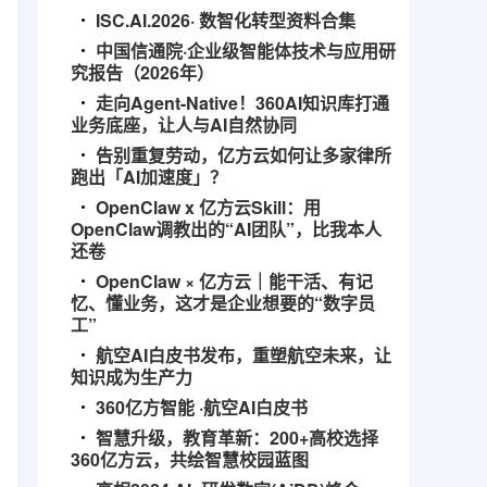
ISC.AI.2026· 数智化转型资料合集
中国信通院·企业级智能体技术与应用研
究报告（2026年）
走向Agent-Native！360AI知识库打通
业务底座，让人与AI自然协同
告别重复劳动，亿方云如何让多家律所
跑出「AI加速度」？
OpenClaw x 亿方云Skill：用
OpenClaw调教出的“AI团队”，比我本人
还卷
OpenClaw × 亿方云｜能干活、有记
忆、懂业务，这才是企业想要的“数字员
工”
航空AI白皮书发布，重塑航空未来，让
知识成为生产力
360亿方智能 ·航空AI白皮书
智慧升级，教育革新：200+高校选择
360亿方云，共绘智慧校园蓝图