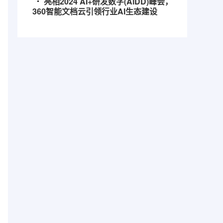
亮相2024 AI+研发数字(AiDD)峰会，
360智能文档云引领行业AI生态建设