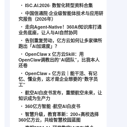
ISC.AI.2026· 数智化转型资料合集
中国信通院·企业级智能体技术与应用研
究报告（2026年）
走向Agent-Native！360AI知识库打通
业务底座，让人与AI自然协同
告别重复劳动，亿方云如何让多家律所
跑出「AI加速度」？
OpenClaw x 亿方云Skill：用
OpenClaw调教出的“AI团队”，比我本人
还卷
OpenClaw × 亿方云｜能干活、有记
忆、懂业务，这才是企业想要的“数字员
工”
航空AI白皮书发布，重塑航空未来，让
知识成为生产力
360亿方智能 ·航空AI白皮书
智慧升级，教育革新：200+高校选择
360亿方云，共绘智慧校园蓝图