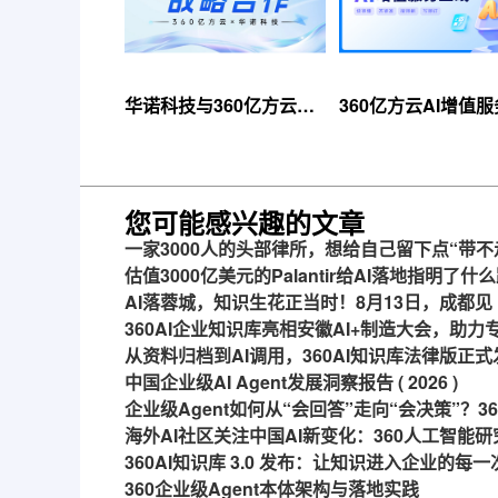
华诺科技与360亿方云达
360亿方云AI增值
成战略合作，共推AI大模
线，超大限时优惠
型产业化落地
来！
您可能感兴趣的文章
一家3000人的头部律所，想给自己留下点“带不
估值3000亿美元的Palantir给AI落地指明了什
AI落蓉城，知识生花正当时！8月13日，成都见
360AI企业知识库亮相安徽AI+制造大会，助
从资料归档到AI调用，360AI知识库法律版正式
中国企业级AI Agent发展洞察报告 ( 2026 )
企业级Agent如何从“会回答”走向“会决策”？
海外AI社区关注中国AI新变化：360人工智能研
360AI知识库 3.0 发布：让知识进入企业的每
360企业级Agent本体架构与落地实践