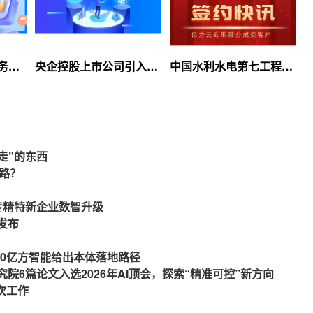
服务上
央企控股上市公司引入
中国水利水电第七工程
等你
360亿方云企业网盘，搭
局、北京石油化工学院等
建智慧协同云平台
签约360亿方云
走”的东西
么路？
力专精特新企业数智升级
发布
360亿方智能给出本体落地路径
究院6篇论文入选2026年AI顶会，探索“精准可控”新方向
一次工作