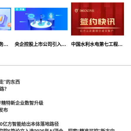
服务上
央企控股上市公司引入
中国水利水电第七工程
等你
360亿方云企业网盘，搭
局、北京石油化工学院等
建智慧协同云平台
签约360亿方云
走”的东西
么路？
力专精特新企业数智升级
发布
360亿方智能给出本体落地路径
究院6篇论文入选2026年AI顶会，探索“精准可控”新方向