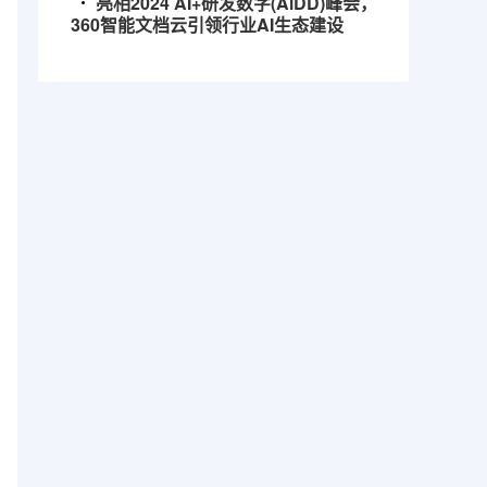
亮相2024 AI+研发数字(AiDD)峰会，
360智能文档云引领行业AI生态建设