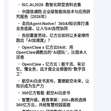
ISC.AI.2026· 数智化转型资料合集
中国信通院·企业级智能体技术与应用研
究报告（2026年）
走向Agent-Native！360AI知识库打通
业务底座，让人与AI自然协同
告别重复劳动，亿方云如何让多家律所
跑出「AI加速度」？
OpenClaw x 亿方云Skill：用
OpenClaw调教出的“AI团队”，比我本人
还卷
OpenClaw × 亿方云｜能干活、有记
忆、懂业务，这才是企业想要的“数字员
工”
航空AI白皮书发布，重塑航空未来，让
知识成为生产力
360亿方智能 ·航空AI白皮书
智慧升级，教育革新：200+高校选择
360亿方云，共绘智慧校园蓝图