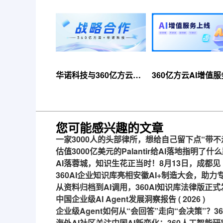
华诺科技与360亿方云达
360亿方云AI增值
成战略合作，共推AI大模
线，超大限时优惠
型产业化落地
来！
您可能感兴趣的文章
一家3000人的头部律所，想给自己留下点“带不
估值3000亿美元的Palantir给AI落地指明了什
AI落蓉城，知识生花正当时！8月13日，成都见
360AI企业知识库亮相安徽AI+制造大会，助
从资料归档到AI调用，360AI知识库法律版正式
中国企业级AI Agent发展洞察报告 ( 2026 )
企业级Agent如何从“会回答”走向“会决策”？
海外AI社区关注中国AI新变化：360人工智能研