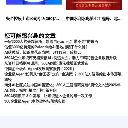
央企控股上市公司引入360亿方
中国水利水电第七工程局、北京
云企业网盘，搭建智慧协同云平
石油化工学院等签约360亿方云
台
您可能感兴趣的文章
一家3000人的头部律所，想给自己留下点“带不走”的东西
估值3000亿美元的Palantir给AI落地指明了什么路？
AI落蓉城，知识生花正当时！8月13日，成都见
360AI企业知识库亮相安徽AI+制造大会，助力专精特新企业数智升级
从资料归档到AI调用，360AI知识库法律版正式发布
中国企业级AI Agent发展洞察报告 ( 2026 )
企业级Agent如何从“会回答”走向“会决策”？360亿方智能给出本体落地
路径
海外AI社区关注中国AI新变化：360人工智能研究院6篇论文入选2026年
AI顶会，探索“精准可控”新方向
360AI知识库 3.0 发布：让知识进入企业的每一次工作
360企业级Agent本体架构与落地实践