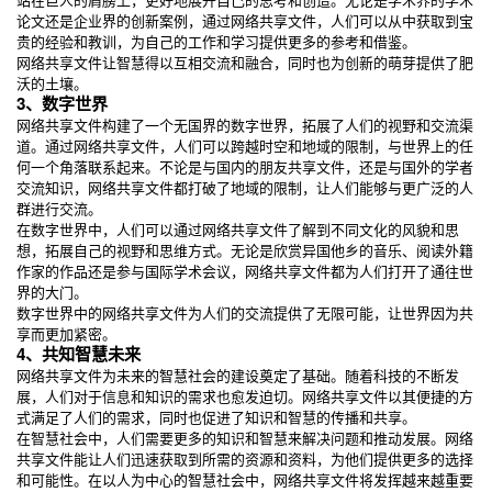
论文还是企业界的创新案例，通过网络共享文件，人们可以从中获取到宝
贵的经验和教训，为自己的工作和学习提供更多的参考和借鉴。
网络共享文件让智慧得以互相交流和融合，同时也为创新的萌芽提供了肥
沃的土壤。
3、数字世界
网络共享文件构建了一个无国界的数字世界，拓展了人们的视野和交流渠
道。通过网络共享文件，人们可以跨越时空和地域的限制，与世界上的任
何一个角落联系起来。不论是与国内的朋友共享文件，还是与国外的学者
交流知识，网络共享文件都打破了地域的限制，让人们能够与更广泛的人
群进行交流。
在数字世界中，人们可以通过网络共享文件了解到不同文化的风貌和思
想，拓展自己的视野和思维方式。无论是欣赏异国他乡的音乐、阅读外籍
作家的作品还是参与国际学术会议，网络共享文件都为人们打开了通往世
界的大门。
数字世界中的网络共享文件为人们的交流提供了无限可能，让世界因为共
享而更加紧密。
4、共知智慧未来
网络共享文件为未来的智慧社会的建设奠定了基础。随着科技的不断发
展，人们对于信息和知识的需求也愈发迫切。网络共享文件以其便捷的方
式满足了人们的需求，同时也促进了知识和智慧的传播和共享。
在智慧社会中，人们需要更多的知识和智慧来解决问题和推动发展。网络
共享文件能让人们迅速获取到所需的资源和资料，为他们提供更多的选择
和可能性。在以人为中心的智慧社会中，网络共享文件将发挥越来越重要