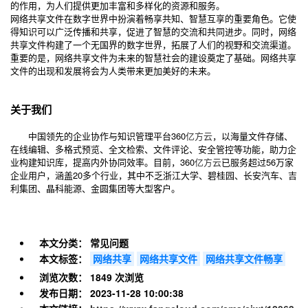
的作用，为人们提供更加丰富和多样化的资源和服务。
网络共享文件在数字世界中扮演着畅享共知、智慧互享的重要角色。它使
得知识可以广泛传播和共享，促进了智慧的交流和共同进步。同时，网络
共享文件构建了一个无国界的数字世界，拓展了人们的视野和交流渠道。
重要的是，网络共享文件为未来的智慧社会的建设奠定了基础。网络共享
文件的出现和发展将会为人类带来更加美好的未来。
关于我们
中国领先的企业协作与知识管理平台360
亿方云
，以海量文件存储、
在线编辑、多格式预览、全文检索、文件评论、安全管控等功能，助力企
业构建知识库，提高内外协同效率。目前，360
亿方云
已服务超过56万家
企业用户，涵盖20多个行业，其中不乏浙江大学、碧桂园、长安汽车、吉
利集团、晶科能源、金圆集团等大型客户。
本文分类：
常见问题
本文标签：
网络共享
网络共享文件
网络共享文件畅享
浏览次数：
1849 次浏览
发布日期：
2023-11-28 10:00:38