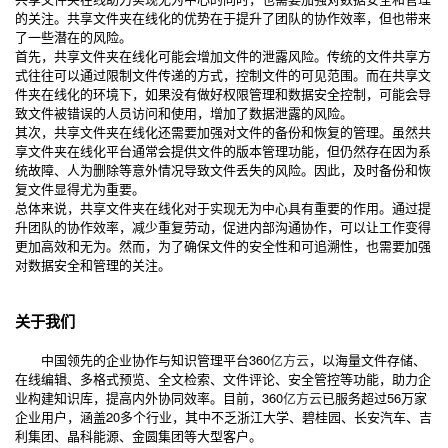
的关注。共享文件夹在线化的优势在于提升了团队的协作效率，但也带来
了一些潜在的风险。
首先，共享文件夹在线化可能会增加文件的泄露风险。传统的文件共享方
式往往可以通过限制文件传递的方式，控制文件的可见范围。而在共享文
件夹在线化的环境下，如果没有做好权限管理和数据安全控制，可能会导
致文件被错误的人员访问和使用，增加了数据泄露的风险。
其次，共享文件夹在线化还需要加强对文件的备份和恢复的管理。虽然共
享文件夹在线化平台通常会提供文件的版本管理功能，但仍然存在因为系
统故障、人为删除等意外情况导致文件丢失的风险。因此，及时备份和恢
复文件显得尤为重要。
总体来说，共享文件夹在线化对于实现无为中心具有重要的作用。通过提
升团队的协作效率，减少重复劳动，促进内部沟通协作，可以让工作变得
更加高效和无为。然而，为了确保文件的安全性和可追溯性，也需要加强
对数据安全和管理的关注。
关于我们
中国领先的企业协作与知识管理平台360
亿方云
，以海量文件存储、
在线编辑、多格式预览、全文检索、文件评论、安全管控等功能，助力企
业构建知识库，提高内外协同效率。目前，360
亿方云
已服务超过56万家
企业用户，涵盖20多个行业，其中不乏浙江大学、碧桂园、长安汽车、吉
利集团、晶科能源、金圆集团等大型客户。