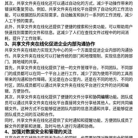
其次，共享文件夹在线化还可以通过自动化的方式，减少手动操作带来的
错误和重复劳动。例如，共享文件夹在线化平台提供了自动化的工作流功
能，可以根据团队的实际需求，自动触发和执行一系列的工作流程，减少
人工干预的需求。
此外，共享文件夹在线化还提供了便捷的搜索和分类功能，可以帮助用户
快速找到需要的文件和信息。这减少了人们在查找文件过程中的时间消
耗，提升了工作效率。
3、共享文件夹在线化促进企业内部沟通协作
共享文件夹在线助力实现无为中心的另一个方面是促进企业内部的沟通协
作。共享文件夹在线化可以打破传统的部门和地理限制，实现信息的跨部
门、跨地域的共享。
首先，共享文件夹在线化提供了统一的文件管理平台，不同团队、不同部
门的成员都可以在同一个平台上进行工作，减少了因为使用不同的工具而
带来的沟通和协作障碍。无论是在办公室内，还是在不同的地方、不同的
时区，团队成员都可以通过共享文件夹在线化平台进行文件的访问和编
辑，方便协作。
其次，共享文件夹在线化提供了便捷的文件分享和
协同编辑
功能。团队成
员可以通过共享文件夹在线化平台直接将文件分享给其他人，实时共同编
辑文件。这种方式不仅能够促进团队内部的信息流通和共享，还能够促进
团队成员之间的互动和合作。
同时，共享文件夹在线化还提供了实时通知和提醒功能，方便团队成员了
解文件的更新和进展，及时与他人进行沟通和协商。
4、加强对数据安全和管理的关注
共享文件夹在线助力实现无为中心的同时，也需要加强对数据安全和管理