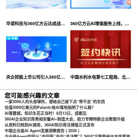
华诺科技与360亿方云达成战略
360亿方云AI增值服务上线，超
合作，共推AI大模型产业化落地
大限时优惠等你来！
央企控股上市公司引入360亿方
中国水利水电第七工程局、北京
云企业网盘，搭建智慧协同云平
石油化工学院等签约360亿方云
台
您可能感兴趣的文章
一家3000人的头部律所，想给自己留下点“带不走”的东西
估值3000亿美元的Palantir给AI落地指明了什么路？
AI落蓉城，知识生花正当时！8月13日，成都见
360AI企业知识库亮相安徽AI+制造大会，助力专精特新企业数智升级
从资料归档到AI调用，360AI知识库法律版正式发布
中国企业级AI Agent发展洞察报告 ( 2026 )
企业级Agent如何从“会回答”走向“会决策”？360亿方智能给出本体落地