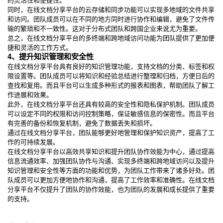
同时，在线文档分享平台的云存储和同步功能可以实现多地域的文件共享
和访问。团队成员可以在不同的地方同时进行协作和编辑，避免了文件传
输的繁琐和不一致性。这对于分布式团队和跨国企业来说尤为重要。
总之，在线文档分享平台的多终端和跨地域访问功能为团队提供了更加便
捷和灵活的工作方式。
4、提升知识管理和安全性
在线文档分享平台具有良好的知识管理功能，支持文档的分类、标签和权
限设置等。团队成员可以将知识和经验总结进行整理和归档，方便日后的
查找和复用。而且平台可以生成多种形式的报表和图表，帮助团队了解工
作进展和效果。
此外，在线文档分享平台还具有较高的安全性和隐私保护机制。团队成员
可以设定不同的权限和访问控制策略，保证敏感信息的保密性。而且平台
有完善的备份和恢复机制，避免了数据丢失和损坏。
通过在线文档分享平台，团队能够更好地管理和保护知识资产，提高了工
作的可持续发展。
在线文档分享平台以高效共享知识和提升团队协作效能为中心，通过提高
信息流通效率、加强团队协作与沟通、实现多终端和跨地域访问以及提升
知识管理和安全性等方面的功能和优势，为团队工作带来了诸多好处。团
队成员可以更加方便地协作和沟通，提高了工作效率和准确性。在线文档
分享平台不仅提升了团队的协作效能，也为团队的发展和成长提供了重要
的支持。