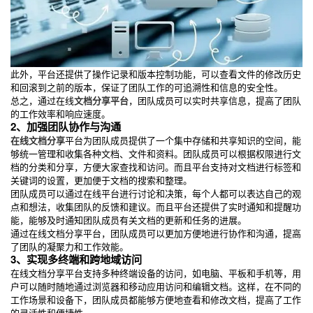
此外，平台还提供了操作记录和版本控制功能，可以查看文件的修改历史
和回滚到之前的版本，保证了团队工作的可追溯性和信息的安全性。
总之，通过在线
文档分享平台
，团队成员可以实时共享信息，提高了团队
的工作效率和响应速度。
2、加强团队协作与沟通
在线文档分享
平台为团队成员提供了一个集中存储和共享知识的空间，能
够统一管理和收集各种文档、文件和资料。团队成员可以根据权限进行文
档的分类和分享，方便大家查找和访问。而且平台支持对文档进行标签和
关键词的设置，更加便于文档的搜索和整理。
团队成员可以通过在线平台进行讨论和决策，每个人都可以表达自己的观
点和想法，收集团队的反馈和建议。而且平台还提供了实时通知和提醒功
能，能够及时通知团队成员有关文档的更新和任务的进展。
通过在线文档分享平台，团队成员可以更加方便地进行协作和沟通，提高
了团队的凝聚力和工作效能。
3、实现多终端和跨地域访问
在线文档分享平台支持多种终端设备的访问，如电脑、平板和手机等，用
户可以随时随地通过浏览器和移动应用访问和编辑文档。这样，在不同的
工作场景和设备下，团队成员都能够方便地查看和修改文档，提高了工作
的灵活性和便捷性。