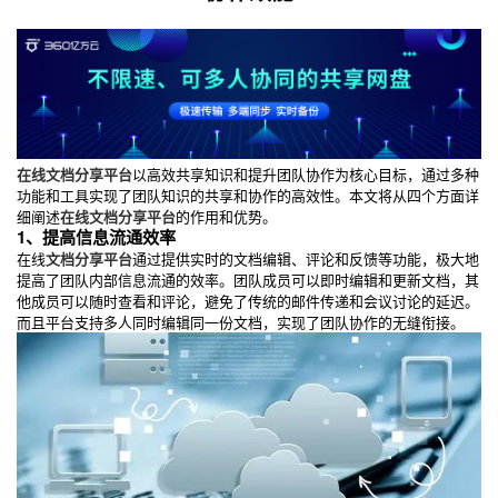
在线文档分享平台
以高效共享知识和提升团队协作为核心目标，通过多种
功能和工具实现了团队知识的共享和协作的高效性。本文将从四个方面详
细阐述
在线文档分享平台
的作用和优势。
1、提高信息流通效率
在线
文档分享平台
通过提供实时的文档编辑、评论和反馈等功能，极大地
提高了团队内部信息流通的效率。团队成员可以即时编辑和更新文档，其
他成员可以随时查看和评论，避免了传统的邮件传递和会议讨论的延迟。
而且平台支持多人同时编辑同一份文档，实现了团队协作的无缝衔接。