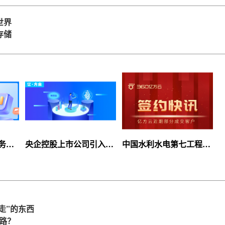
世界
存储
服务上
央企控股上市公司引入
中国水利水电第七工程
等你
360亿方云企业网盘，搭
局、北京石油化工学院等
建智慧协同云平台
签约360亿方云
走”的东西
么路？