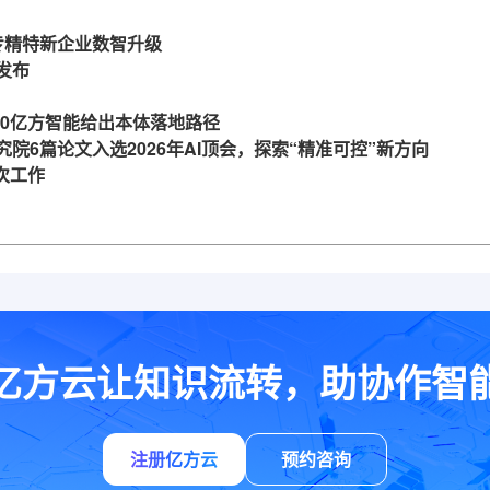
力专精特新企业数智升级
发布
360亿方智能给出本体落地路径
究院6篇论文入选2026年AI顶会，探索“精准可控”新方向
一次工作
亿方云让知识流转，助协作智
注册亿方云
预约咨询