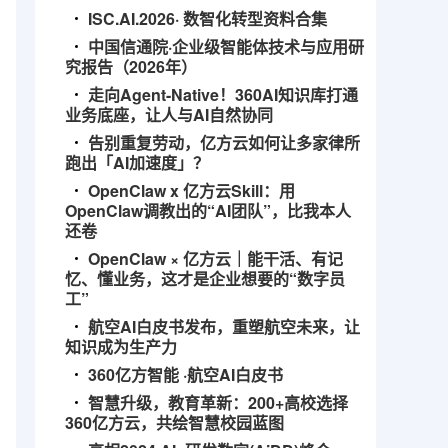
ISC.AI.2026· 数智化转型资料合集
中国信通院·企业级智能体技术与应用研
究报告（2026年）
走向Agent-Native！360AI知识库打通
业务底座，让人与AI自然协同
告别重复劳动，亿方云如何让多家律所
跑出「AI加速度」？
OpenClaw x 亿方云Skill：用
OpenClaw调教出的“AI团队”，比我本人
还卷
OpenClaw × 亿方云｜能干活、有记
忆、懂业务，这才是企业想要的“数字员
工”
航空AI白皮书发布，重塑航空未来，让
知识成为生产力
360亿方智能 ·航空AI白皮书
智慧升级，教育革新：200+高校选择
360亿方云，共绘智慧校园蓝图