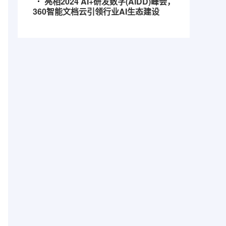
亮相2024 AI+研发数字(AiDD)峰会，
360智能文档云引领行业AI生态建设