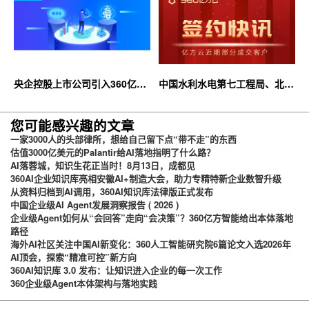
央企控股上市公司引入360亿方
中国水利水电第七工程局、北京
云企业网盘，搭建智慧协同云平
石油化工学院等签约360亿方云
台
您可能感兴趣的文章
一家3000人的头部律所，想给自己留下点“带不走”的东西
估值3000亿美元的Palantir给AI落地指明了什么路？
AI落蓉城，知识生花正当时！8月13日，成都见
360AI企业知识库亮相安徽AI+制造大会，助力专精特新企业数智升级
从资料归档到AI调用，360AI知识库法律版正式发布
中国企业级AI Agent发展洞察报告 ( 2026 )
企业级Agent如何从“会回答”走向“会决策”？360亿方智能给出本体落地
路径
海外AI社区关注中国AI新变化：360人工智能研究院6篇论文入选2026年
AI顶会，探索“精准可控”新方向
360AI知识库 3.0 发布：让知识进入企业的每一次工作
360企业级Agent本体架构与落地实践