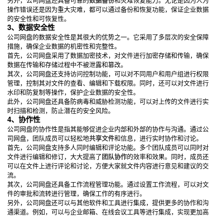
操作错误还是因为重大灾难，都可以通过备份和恢复功能，保证企业数据
的安全性和可恢复性。
3、数据安全性
公司网盘的数据安全性是其很大的优势之一。它采用了多层次的安全保障
措施，确保企业数据的机密性和完整性。
首先，公司网盘采用了数据加密技术，对文件进行加密存储和传输，确保
数据在传输和存储过程中不被泄露和篡改。
其次，公司网盘还支持访问控制功能，可以对不同用户和用户组进行权限
管理，控制其对文件的查看、编辑和下载权限。同时，还可以对文件进行
水印和防复制等操作，保护企业数据的安全性。
此外，公司网盘还具备防病毒和威胁检测功能，可以对上传的文件进行实
时扫描和检测，防止潜在的安全风险。
4、协作性
公司网盘的协作性是指其能够促进企业内部和外部的协作与沟通。通过公
司网盘，团队成员可以轻松地
共享文件
和信息，进行实时协作和讨论。
首先，公司网盘支持多人同时编辑和评论功能。多个团队成员可以同时对
文件进行编辑和修订，大大提高了
团队协作
的效率和效果。同时，成员还
可以在文件上进行评论和讨论，方便大家就文件内容进行意见和建议的交
流。
其次，公司网盘还具备工作流程管理功能。通过设置工作流程，可以对文
件的审批和流转进行管理，确保工作的有序进行。
另外，公司网盘还可以与其他软件和工具进行集成，提供更多的协作和沟
通渠道。例如，可以与企业邮箱、在线会议工具等进行集成，实现更加高