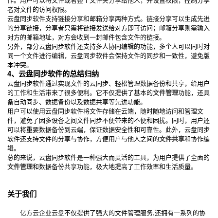
者对文件的访问权限。
云盘同步软件支持链接分享和邮箱分享两种方式。链接分享可以生成先进
的分享链接，分享者只需将链接发送给对方即可访问；邮箱分享则需输入
对方的邮箱地址，对方会收到一封邮件包含文件的链接。
另外，部分云盘同步软件还支持多人协同编辑的功能，多个人可以同时对
同一个文件进行编辑，云盘同步软件会保持文件的同步和一致性，避免版
本冲突。
4、云盘同步软件的总结归纳
云盘同步软件通过实现文件的云同步、轻松管理数据备份和共享，给用户
的工作和生活带来了很多便利。它不仅提供了基本的
文件管理
功能，还具
备自动同步、数据备份以及数据共享等先进功能。
用户可以使用云盘同步软件将文件存储在云端，随时随地访问和管理文
件，避免了因多设备之间文件同步不便带来的不便和困扰。同时，用户还
可以将重要数据备份到云端，保证数据安全性和可靠性。此外，云盘同步
软件还支持文件的分享与协作，方便用户与他人之间的
文件共享
和协作编
辑。
总的来说，云盘同步软件是一种强大而灵活的工具，为用户提供了全面的
文件管理
和数据备份共享功能，极大地提高了工作效率和生活质量。
关于我们
亿方云
企业云盘
不仅提供了强大的文件管理服务,还拥有一系列的协