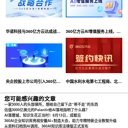
华诺科技与360亿方云达成战略
360亿方云AI增值服务上线，超
合作，共推AI大模型产业化落地
大限时优惠等你来！
央企控股上市公司引入360亿方
中国水利水电第七工程局、北京
云企业网盘，搭建智慧协同云平
石油化工学院等签约360亿方云
台
您可能感兴趣的文章
一家3000人的头部律所，想给自己留下点“带不走”的东西
估值3000亿美元的Palantir给AI落地指明了什么路？
AI落蓉城，知识生花正当时！8月13日，成都见
360AI企业知识库亮相安徽AI+制造大会，助力专精特新企业数智升级
从资料归档到AI调用，360AI知识库法律版正式发布