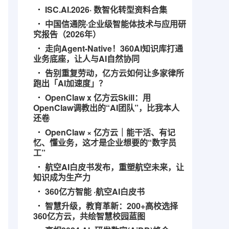
ISC.AI.2026· 数智化转型资料合集
中国信通院·企业级智能体技术与应用研
究报告（2026年）
走向Agent-Native！360AI知识库打通
业务底座，让人与AI自然协同
告别重复劳动，亿方云如何让多家律所
跑出「AI加速度」？
OpenClaw x 亿方云Skill：用
OpenClaw调教出的“AI团队”，比我本人
还卷
OpenClaw × 亿方云｜能干活、有记
忆、懂业务，这才是企业想要的“数字员
工”
航空AI白皮书发布，重塑航空未来，让
知识成为生产力
360亿方智能 ·航空AI白皮书
智慧升级，教育革新：200+高校选择
360亿方云，共绘智慧校园蓝图