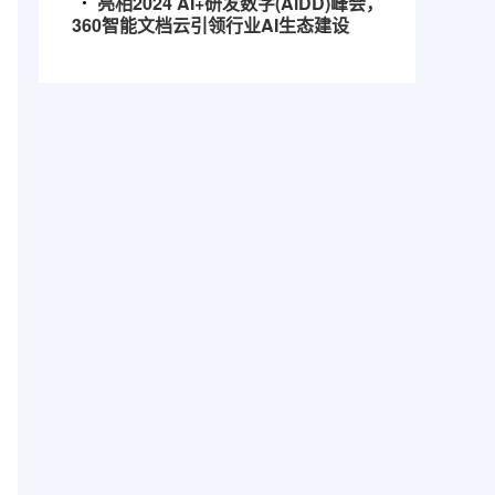
亮相2024 AI+研发数字(AiDD)峰会，
360智能文档云引领行业AI生态建设