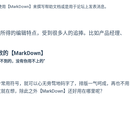
使用【MarkDown】来撰写帮助文档或是用于论坛上发表消息。
见即所得的编辑特点，受到很多人的追捧。比如产品经理、
的【MarkDown】
想不到的，没有你用不上的”
到十个常用符号，就可以心无旁骛地码字了，排版一气呵成，再也不用
友就在想，除此之外【MarkDown】还好用在哪里呢？