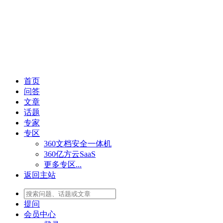
首页
问答
文章
话题
专家
专区
360文档安全一体机
360亿方云SaaS
更多专区...
返回主站
提问
会员
中心