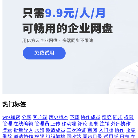
热门标签
wps加密
分享
客户端
历史版本
下载
协作成员
预览
同步
权限
管理
在线编辑
管理员
上传
移动端
评论
套餐
注销
外部协作
登录
批量导入
水印
邀请成员
二次验证
审阅
入门版
协作
收集
删除
邀请协作
权限
组织架构
回收站
同步目录
试用版
日志
在