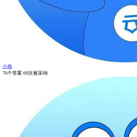
小燕
76个答案 69次被采纳