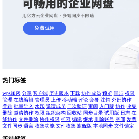
热门标签
wps加密
分享
客户端
历史版本
下载
协作成员
预览
同步
权限
管理
在线编辑
管理员
上传
移动端
评论
套餐
注销
外部协作
登录
批量导入
水印
邀请成员
二次验证
审阅
入门版
协作
收集
删除
邀请协作
权限
组织架构
回收站
同步目录
试用版
日志
在
线协作
文件删除
协作权限
扩容
编辑
继承
删除账号
空间
发票
文件同步
语言
收集功能
文件收集
旗舰版
本地同步
文件锁定
等待解答