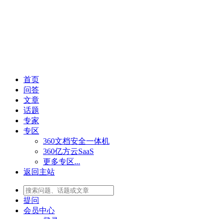
首页
问答
文章
话题
专家
专区
360文档安全一体机
360亿方云SaaS
更多专区...
返回主站
提问
会员
中心