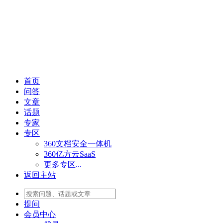
首页
问答
文章
话题
专家
专区
360文档安全一体机
360亿方云SaaS
更多专区...
返回主站
提问
会员
中心