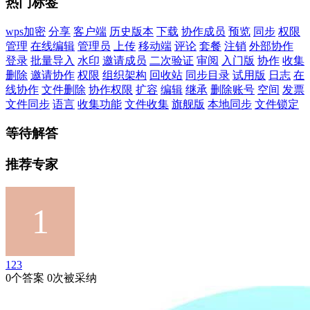
热门标签
wps加密
分享
客户端
历史版本
下载
协作成员
预览
同步
权限
管理
在线编辑
管理员
上传
移动端
评论
套餐
注销
外部协作
登录
批量导入
水印
邀请成员
二次验证
审阅
入门版
协作
收集
删除
邀请协作
权限
组织架构
回收站
同步目录
试用版
日志
在
线协作
文件删除
协作权限
扩容
编辑
继承
删除账号
空间
发票
文件同步
语言
收集功能
文件收集
旗舰版
本地同步
文件锁定
等待解答
推荐专家
123
0个答案 0次被采纳