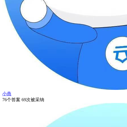
小燕
76个答案 69次被采纳