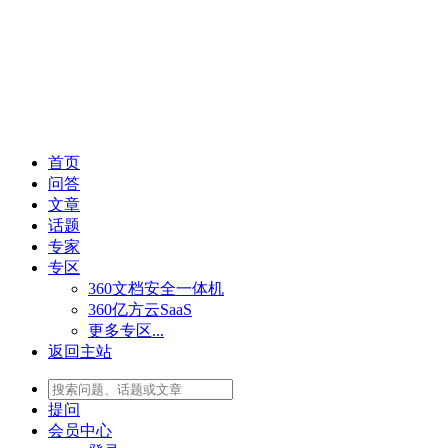
首页
问答
文章
话题
专家
专区
360文档安全一体机
360亿方云SaaS
更多专区...
返回主站
提问
会员
中心