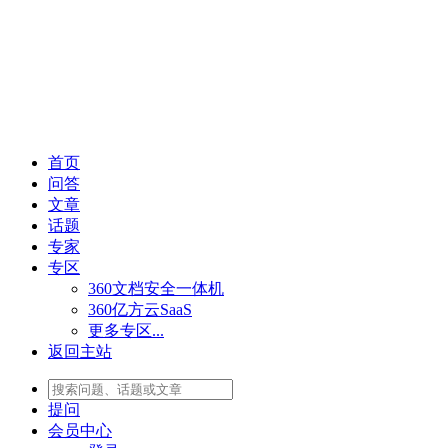
首页
问答
文章
话题
专家
专区
360文档安全一体机
360亿方云SaaS
更多专区...
返回主站
提问
会员
中心