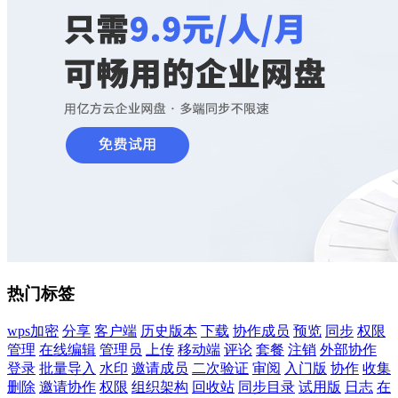
热门标签
wps加密
分享
客户端
历史版本
下载
协作成员
预览
同步
权限
管理
在线编辑
管理员
上传
移动端
评论
套餐
注销
外部协作
登录
批量导入
水印
邀请成员
二次验证
审阅
入门版
协作
收集
删除
邀请协作
权限
组织架构
回收站
同步目录
试用版
日志
在