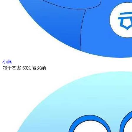
小燕
76个答案 69次被采纳