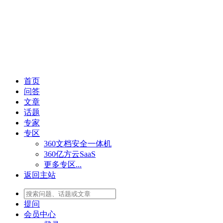
首页
问答
文章
话题
专家
专区
360文档安全一体机
360亿方云SaaS
更多专区...
返回主站
提问
会员
中心