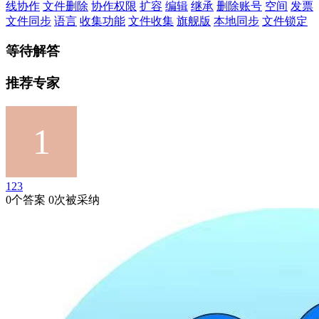
线协作
文件删除
协作权限
扩容
编辑
继承
删除账号
空间
发票
文件同步
语言
收集功能
文件收集
旗舰版
本地同步
文件锁定
等待解答
推荐专家
123
0个答案 0次被采纳