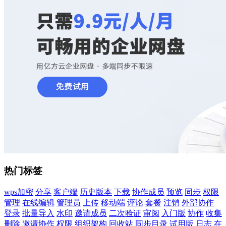
热门标签
wps加密
分享
客户端
历史版本
下载
协作成员
预览
同步
权限
管理
在线编辑
管理员
上传
移动端
评论
套餐
注销
外部协作
登录
批量导入
水印
邀请成员
二次验证
审阅
入门版
协作
收集
删除
邀请协作
权限
组织架构
回收站
同步目录
试用版
日志
在