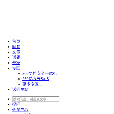
首页
问答
文章
话题
专家
专区
360文档安全一体机
360亿方云SaaS
更多专区...
返回主站
提问
会员
中心