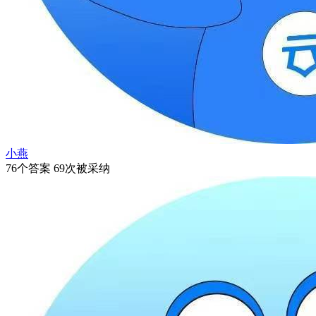
小燕
76个答案 69次被采纳