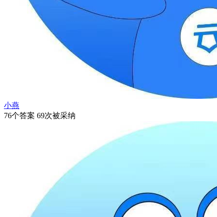
小燕
76个答案 69次被采纳