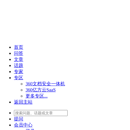
首页
问答
文章
话题
专家
专区
360文档安全一体机
360亿方云SaaS
更多专区...
返回主站
提问
会员
中心