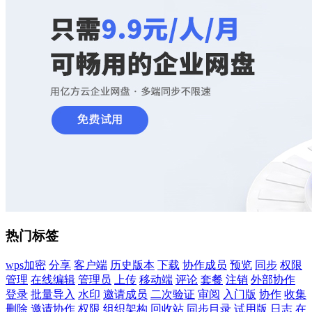
热门标签
wps加密
分享
客户端
历史版本
下载
协作成员
预览
同步
权限
管理
在线编辑
管理员
上传
移动端
评论
套餐
注销
外部协作
登录
批量导入
水印
邀请成员
二次验证
审阅
入门版
协作
收集
删除
邀请协作
权限
组织架构
回收站
同步目录
试用版
日志
在