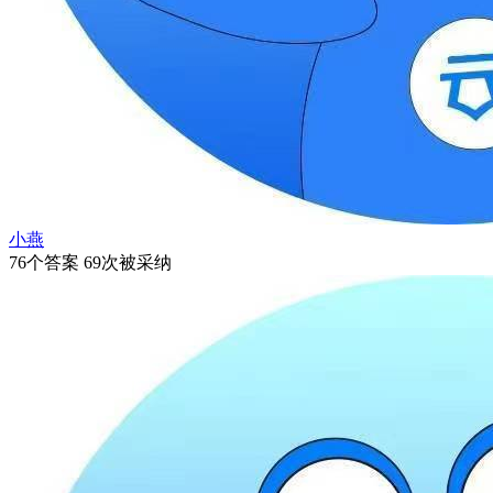
小燕
76个答案 69次被采纳