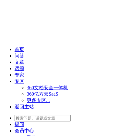
首页
问答
文章
话题
专家
专区
360文档安全一体机
360亿方云SaaS
更多专区...
返回主站
提问
会员
中心