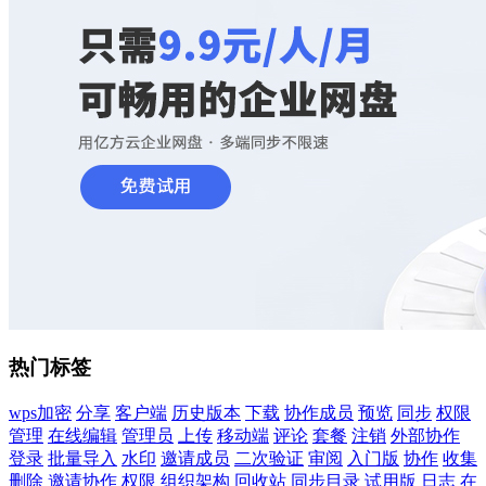
热门标签
wps加密
分享
客户端
历史版本
下载
协作成员
预览
同步
权限
管理
在线编辑
管理员
上传
移动端
评论
套餐
注销
外部协作
登录
批量导入
水印
邀请成员
二次验证
审阅
入门版
协作
收集
删除
邀请协作
权限
组织架构
回收站
同步目录
试用版
日志
在